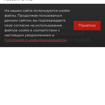
На нашем сайте используются cookie-
файлы. Продолжая пользоваться
данным сайтом, вы подтверждаете
Понятно
свое согласие на использование
Восток Петербурга стал
файлов cookie в соответствии с
одной из главных локаций
настоящим уведомлением и
города по продажам студий
Политикой о конфиденциальности.
09 августа 2026
00:05
246
Читайте нас в мессенджере Max
Артемий Анин
Все материалы автора
Автор фото:
Мартьян Фролов
Территория разделена Невой
и железными дорогами, но рынок