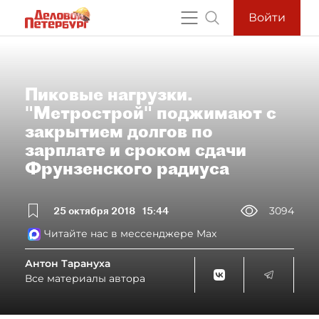
Войти
Пиковые нагрузки.
"Метрострой" поджимают с
закрытием долгов по
зарплате и сроком сдачи
Фрунзенского радиуса
25 октября 2018
15:44
3094
Читайте нас в мессенджере Max
Антон Тарануха
Все материалы автора