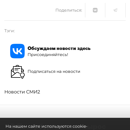
Поделиться:
Тэги:
Обсуждаем новости здесь
Присоединяйтесь!
Подписаться на новости
Новости СМИ2
В Петербурге резко вырос
На нашем сайте используются cookie-