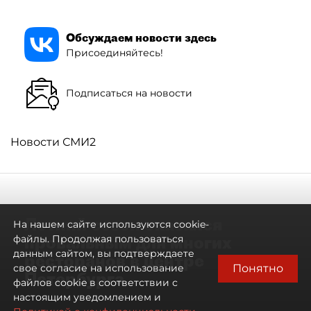
Обсуждаем новости здесь
Присоединяйтесь!
Подписаться на новости
Новости СМИ2
Летний сезон оказался
На нашем сайте используются cookie-
провальным для многих
файлы. Продолжая пользоваться
данным сайтом, вы подтверждаете
ресторанов в центре
Понятно
свое согласие на использование
Петербурга
файлов cookie в соответствии с
настоящим уведомлением и