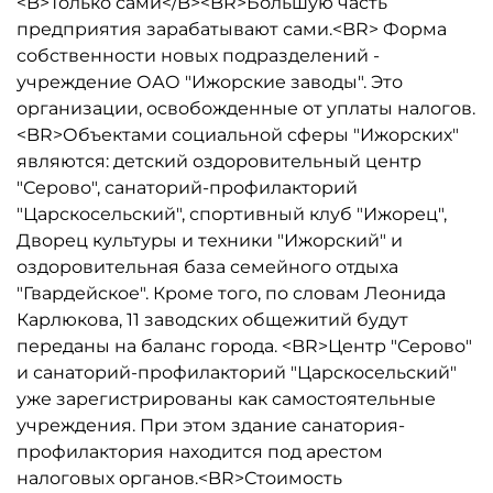
<B>Только сами</B><BR>Большую часть
предприятия зарабатывают сами.<BR> Форма
собственности новых подразделений -
учреждение ОАО "Ижорские заводы". Это
организации, освобожденные от уплаты налогов.
<BR>Объектами социальной сферы "Ижорских"
являются: детский оздоровительный центр
"Серово", санаторий-профилакторий
"Царскосельский", спортивный клуб "Ижорец",
Дворец культуры и техники "Ижорский" и
оздоровительная база семейного отдыха
"Гвардейское". Кроме того, по словам Леонида
Карлюкова, 11 заводских общежитий будут
переданы на баланс города. <BR>Центр "Серово"
и санаторий-профилакторий "Царскосельский"
уже зарегистрированы как самостоятельные
учреждения. При этом здание санатория-
профилактория находится под арестом
налоговых органов.<BR>Стоимость