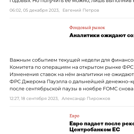
годовых. Но получить её можно, лишь выполнив 
06:02, 05 декабря 2023
,
Евгений Петров
Фондовый рынок
Аналитики ожидают со
Важным событием текущей недели для финансов
Комитета по операциям на открытом рынке ФРС 
Изменения ставок на нём аналитики не ожидают,
ФРС Джерома Пауэлла о дальнейшей денежно–кр
после сентябрьской паузы в ноябре FOMC снова 
12:27, 18 сентября 2023
,
Александр Пирожков
Евро
Евро падает после ре
Центробанком ЕС