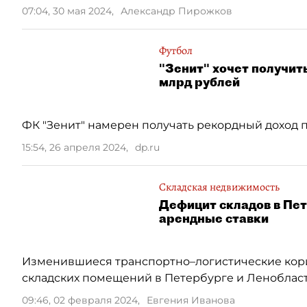
07:04, 30 мая 2024
,
Александр Пирожков
Футбол
"Зенит" хочет получит
млрд рублей
ФК "Зенит" намерен получать рекордный доход п
15:54, 26 апреля 2024
,
dp.ru
Складская недвижимость
Дефицит складов в Пет
арендные ставки
Изменившиеся транспортно–логистические кори
складских помещений в Петербурге и Ленобласт
09:46, 02 февраля 2024
,
Евгения Иванова