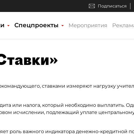
Подписаться
ки
Спецпроекты
Мероприятия
Реклам
«Ставки»
окомандующего, ставками измеряют нагрузку учител
дита или налога, который необходимо выплатить. О
овом исчислении, подлежащий уплате центральному
яет роль важного индикатора денежно-кредитной п