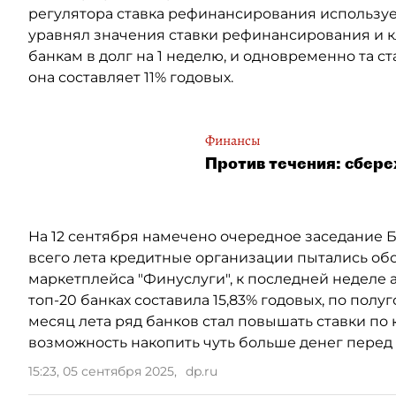
регулятора ставка рефинансирования использует
уравнял значения ставки рефинансирования и к
банкам в долг на 1 неделю, и одновременно та с
она составляет 11% годовых.
Финансы
Против течения: сбер
На 12 сентября намечено очередное заседание Б
всего лета кредитные организации пытались обо
маркетплейса "Финуслуги", к последней неделе а
топ-20 банках составила 15,83% годовых, по полу
месяц лета ряд банков стал повышать ставки по
возможность накопить чуть больше денег пере
15:23, 05 сентября 2025
,
dp.ru