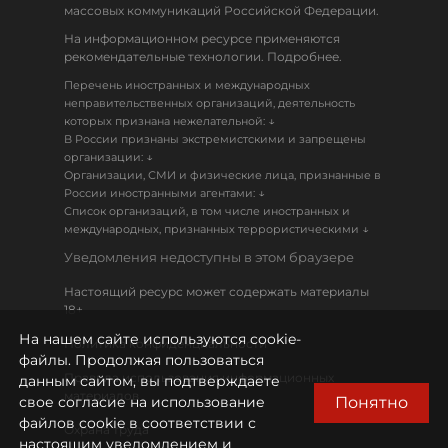
массовых коммуникаций Российской Федерации.
На информационном ресурсе применяются
рекомендательные технологии. Подробнее.
Перечень иностранных и международных
неправительственных организаций, деятельность
↓
которых признана нежелательной:
В России признаны экстремистскими и запрещены
↓
организации:
Организации, СМИ и физические лица, признанные в
↓
России иностранными агентами:
Список организаций, в том числе иностранных и
↓
международных, признанных террористическими
Уведомления недоступны в этом браузере
Настоящий ресурс может содержать материалы
18+
На нашем сайте используются cookie-
Политика конфиденциальности
файлы. Продолжая пользоваться
Правила использования информационных
данным сайтом, вы подтверждаете
материалов
Понятно
свое согласие на использование
файлов cookie в соответствии с
Охрана труда
настоящим уведомлением и