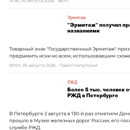
15:36, 05 августа 2026
,
dp.ru
Эрмитаж
"Эрмитаж" получил пра
названиями
Товарный знак "Государственный Эрмитаж" при
предъявить иски ко всем, использовавшим схож
00:04, 05 августа 2026
,
Павел Нетупский
РЖД
Более 5 тыс. человек 
РЖД в Петербурге
В Петербурге 2 августа в 130-й раз отметили Д
прошло в Музее железных дорог России, его посе
службе РЖД.