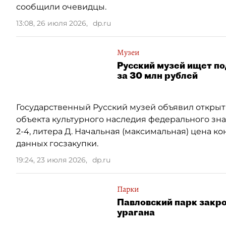
сообщили очевидцы.
13:08, 26 июля 2026
,
dp.ru
Музеи
Русский музей ищет п
за 30 млн рублей
Государственный Русский музей объявил открыт
объекта культурного наследия федерального зн
2-4, литера Д. Начальная (максимальная) цена кон
данных госзакупки.
19:24, 23 июля 2026
,
dp.ru
Парки
Павловский парк закро
урагана