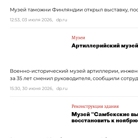
Музей таможни Финляндии открыл выставку, по
12:53, 03 июля 2026
,
dp.ru
Музеи
Артиллерийский музей 
Военно-исторический музей артиллерии, инжене
за 35 лет сменил руководителя, сообщили сотру
15:30, 30 июня 2026
,
dp.ru
Реконструкция здания
Музей "Самбекские вы
восстановить к ноябрю