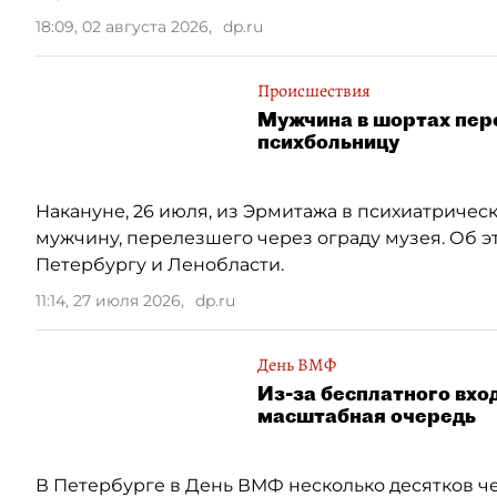
18:09, 02 августа 2026
,
dp.ru
Происшествия
Мужчина в шортах пере
психбольницу
Накануне, 26 июля, из Эрмитажа в психиатричес
мужчину, перелезшего через ограду музея. Об э
Петербургу и Ленобласти.
11:14, 27 июля 2026
,
dp.ru
День ВМФ
Из-за бесплатного вхо
масштабная очередь
В Петербурге в День ВМФ несколько десятков че