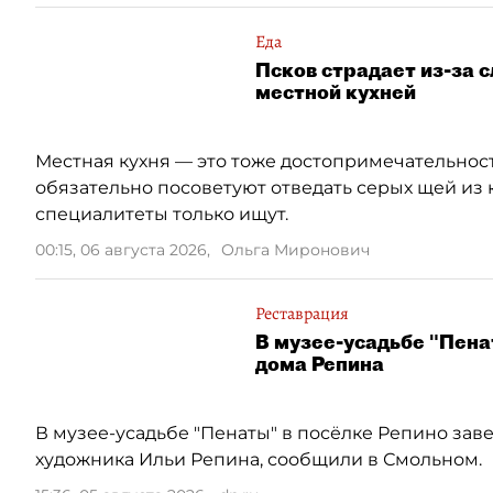
Еда
Псков страдает из-за 
местной кухней
Местная кухня — это тоже достопримечательност
обязательно посоветуют отведать серых щей из 
специалитеты только ищут.
00:15, 06 августа 2026
,
Ольга Миронович
Реставрация
В музее-усадьбе "Пена
дома Репина
В музее-усадьбе "Пенаты" в посёлке Репино за
художника Ильи Репина, сообщили в Смольном.