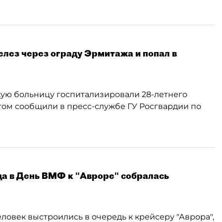
лез через ограду Эрмитажа и попал в
кую больницу госпитализировали 28-летнего
том сообщили в пресс-службе ГУ Росгвардии по
да в День ВМФ к "Авроре" собралась
ловек выстроились в очередь к крейсеру "Аврора",