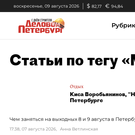
$
€
воскресенье, 09 августа 2026
82,17
94,84
Рубри
Статьи по тегу 
Отдых
Киса Воробьянинов, "Н
Петербурге
Чем заняться на выходных 8 и 9 августа в Петерб
17:38, 07 августа 2026
,
Анна Ветлинская