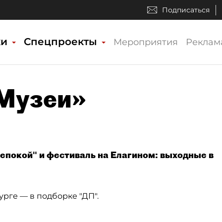
Подписаться
ки
Спецпроекты
Мероприятия
Реклам
«Музеи»
епокой" и фестиваль на Елагином: выходные в
урге — в подборке "ДП".