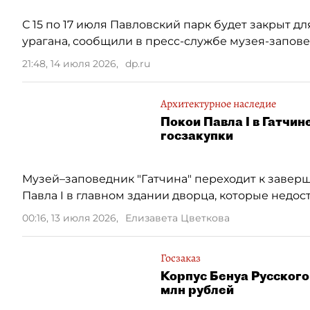
С 15 по 17 июля Павловский парк будет закрыт д
урагана, сообщили в пресс-службе музея-запове
21:48, 14 июля 2026
,
dp.ru
Архитектурное наследие
Покои Павла I в Гатчин
госзакупки
Музей–заповедник "Гатчина" переходит к заве
Павла I в главном здании дворца, которые недос
00:16, 13 июля 2026
,
Елизавета Цветкова
Госзаказ
Корпус Бенуа Русского
млн рублей