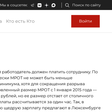
Мы в соцсетях:
Поиск по сайту
а
Кто есть Кто
Войти
работодатель должен платить сотруднику. По
чески МРОТ не может быть меньше
минимума, хотя для сокращения разрыва
вленный размер МРОТ с 1 января 2015 года —
рублей, но ее размер отстает от столичного
аты рассчитывается за один час. Так, в
мую щедрую зарплату предлагают в Люксембурге