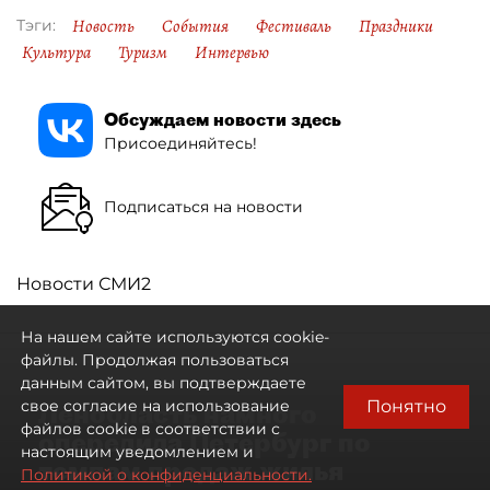
Новость
События
Фестиваль
Праздники
Тэги:
Культура
Туризм
Интервью
Обсуждаем новости здесь
Присоединяйтесь!
Подписаться на новости
Новости СМИ2
На нашем сайте используются cookie-
файлы. Продолжая пользоваться
данным сайтом, вы подтверждаете
Понятно
свое согласие на использование
Ленобласть намного
файлов cookie в соответствии с
опередила Петербург по
настоящим уведомлением и
темпам продаж жилья
Политикой о конфиденциальности.