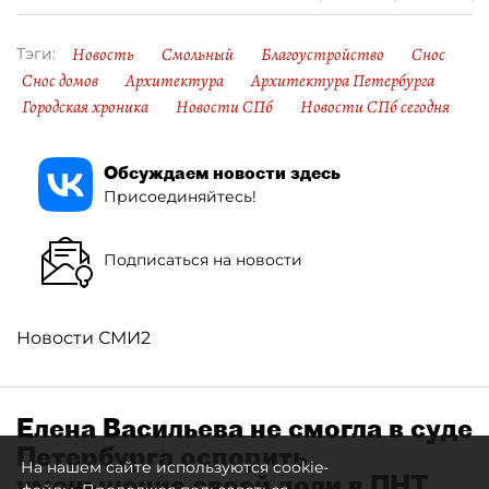
Новость
Смольный
Благоустройство
Снос
Тэги:
Снос домов
Архитектура
Архитектура Петербурга
Городская хроника
Новости СПб
Новости СПб сегодня
Обсуждаем новости здесь
Присоединяйтесь!
Подписаться на новости
Новости СМИ2
Елена Васильева не смогла в суде
Петербурга оспорить
На нашем сайте используются cookie-
уменьшение своей доли в ПНТ