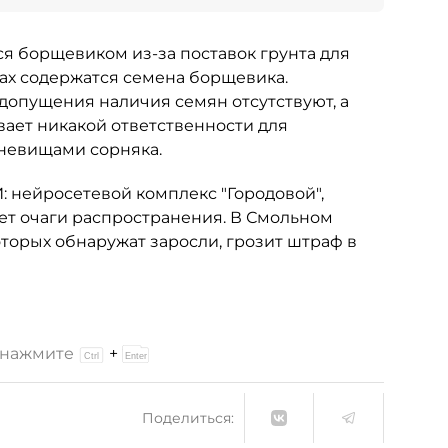
ся борщевиком из-за поставок грунта для
ках содержатся семена борщевика.
едопущения наличия семян отсутствуют, а
ает никакой ответственности для
рневищами сорняка.
: нейросетевой комплекс "Городовой",
ет очаги распространения. В Смольном
оторых обнаружат заросли, грозит штраф в
и нажмите
+
Поделиться: