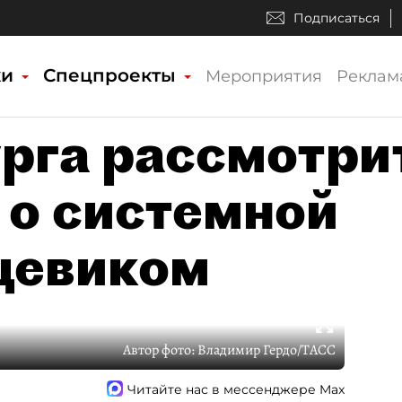
Подписаться
ки
Спецпроекты
Мероприятия
Реклам
рга рассмотри
 о системной
щевиком
Автор фото:
Владимир Гердо/ТАСС
Читайте нас в мессенджере Max