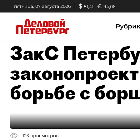
$
€
пятница, 07 августа 2026
81,41
94,06
Рубри
ЗакС Петербу
законопроект
борьбе с бор
123
просмотров