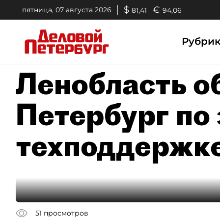
$
€
пятница, 07 августа 2026
81,41
94,06
Рубри
Ленобласть о
Петербург по
техподдержк
51
просмотров