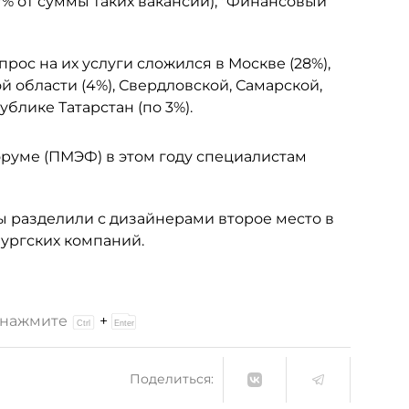
7% от суммы таких вакансий), "Финансовый
рос на их услуги сложился в Москве (28%),
й области (4%), Свердловской, Самарской,
блике Татарстан (по 3%).
руме (ПМЭФ) в этом году специалистам
ы разделили с дизайнерами второе место в
ургских компаний.
и нажмите
+
Поделиться: