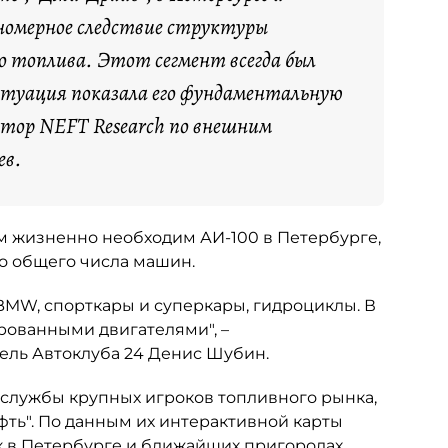
номерное следствие структуры
о топлива. Этот сегмент всегда был
итуация показала его фундаментальную
ктор NEFT Research по внешним
ев.
ым жизненно необходим АИ-100 в Петербурге,
но общего числа машин.
 BMW, спорткары и суперкары, гидроциклы. В
рованными двигателями", –
ель Автоклуба 24 Денис Шубин.
-службы крупных игроков топливного рынка,
фть". По данным их интерактивной карты
к в Петербурге и ближайших пригородах.