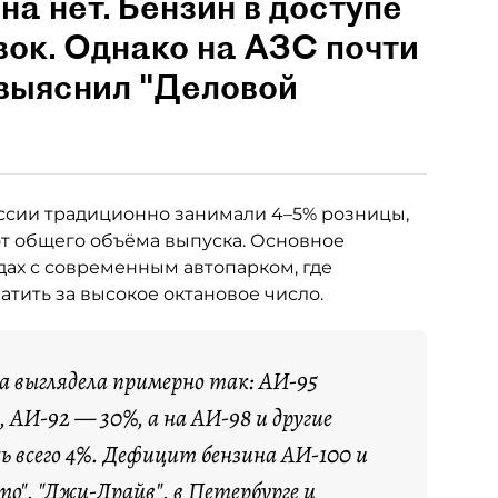
на нет. Бензин в доступе
вок. Однако на АЗС почти
 выяснил "Деловой
ссии традиционно занимали 4–5% розницы,
от общего объёма выпуска. Основное
ах с современным автопарком, где
тить за высокое октановое число.
са выглядела примерно так: АИ-95
 АИ-92 — 30%, а на АИ-98 и другие
ь всего 4%. Дефицит бензина АИ-100 и
о", "Джи-Драйв", в Петербурге и