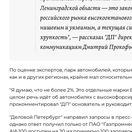
Ленинградской области — это зако
российского рынка высокооктановог
нишевым и уязвимым, а текущая с
хрупкость", — рассказал "ДП" дире
коммуникациям Дмитрий Прокофь
По оценке экспертов, парк автомобилей, котор
как и в других регионах, крайне мал относитель
"Я думаю, что не более 2%. Это отдельные марки
целом речь идёт об автомобилях с высокофорси
прокомментировал "ДП" основатель и руководит
"Деловой Петербург" направил запросы в пресс
однако ответ получил только от ПАО "Газпромне
АИ-100 доступен на 20 из примерно 100 заправо