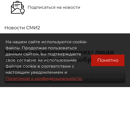
Подписаться на новости
Новости СМИ2
На нашем сайте используются cookie-
файлы. Продолжая пользоваться
Бизнес на впечатлениях: люди
данным сайтом, вы подтверждаете
платят за событие, собранное
Понятно
свое согласие на использование
для них
файлов cookie в соответствии с
настоящим уведомлением и
Автор фото:
Максим Змеев
Политикой о конфиденциальности.
04 августа 2026
15:51
4693
Читайте нас в мессенджере Max
dp.ru
Все материалы автора