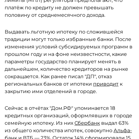
лимиты (МПЛ) регулятора предполагают, что
платёж по кредиту не должен превышать
половину от среднемесячного дохода.
Выдавать льготную ипотеку по сложившейся
традиции могут только избранные банки. После
изменения условий субсидируемых программ в
прошлом году и на фоне неизвестности, какие
параметры государство планирует менять в
дальнейшем, количество кредиторов на рынке
сокращается. Как ранее писал "ДП", отказ
региональных банков от ипотеки
приводит
к
закрытию ими отделений в городе.
Сейчас в отчётах "Дом.РФ" упоминается 18
кредитных организаций, оформлявших в городе
семейную ипотеку. Из них
Сбербанк
выдал 63%
из общего количества ипотек, совокупно
Альфа-
банк
и
ВТБ
— 23%. Остаток 14% сформировали 15