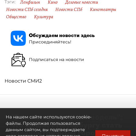
Ленфильм
Кино
Деловые новости
Тэги:
Новости СПб сегодня
Новости СПб
Кинотеатры
Общество
Культура
Обсуждаем новости здесь
Присоединяйтесь!
Подписаться на новости
Новости СМИ2
"Безальтернативная модель":
На нашем сайте используются cookie-
что мешает Петербургу стать
файлы. Продолжая пользоваться
данным сайтом, вы подтверждаете
полицентричным городом