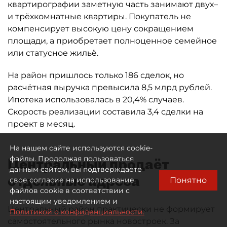
квартирографии заметную часть занимают двух–
и трёхкомнатные квартиры. Покупатель не
компенсирует высокую цену сокращением
площади, а приобретает полноценное семейное
или статусное жильё.
На район пришлось только 186 сделок, но
расчётная выручка превысила 8,5 млрд рублей.
Ипотека использовалась в 20,4% случаев.
Скорость реализации составила 3,4 сделки на
проект в месяц.
На нашем сайте используются cookie-
файлы. Продолжая пользоваться
Центральный продаёт
данным сайтом, вы подтверждаете
отдельные адреса
Понятно
свое согласие на использование
файлов cookie в соответствии с
настоящим уведомлением и
Центральный район практически не формирует
Политикой о конфиденциальности.
самостоятельного рынка новостроек. За