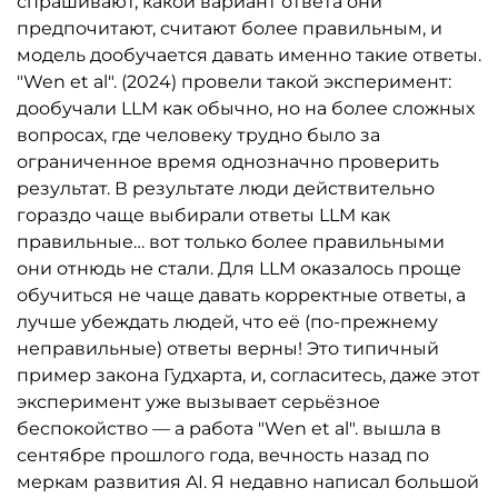
спрашивают, какой вариант ответа они
предпочитают, считают более правильным, и
модель дообучается давать именно такие ответы.
"Wen et al". (2024) провели такой эксперимент:
дообучали LLM как обычно, но на более сложных
вопросах, где человеку трудно было за
ограниченное время однозначно проверить
результат. В результате люди действительно
гораздо чаще выбирали ответы LLM как
правильные… вот только более правильными
они отнюдь не стали. Для LLM оказалось проще
обучиться не чаще давать корректные ответы, а
лучше убеждать людей, что её (по-прежнему
неправильные) ответы верны! Это типичный
пример закона Гудхарта, и, согласитесь, даже этот
эксперимент уже вызывает серьёзное
беспокойство — а работа "Wen et al". вышла в
сентябре прошлого года, вечность назад по
меркам развития AI. Я недавно написал большой