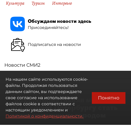
Культура
Туризм
Интервью
Обсуждаем новости здесь
Присоединяйтесь!
Подписаться на новости
Новости СМИ2
На нашем сайте используются cookie-
файлы. Продолжая пользоваться
данным сайтом, вы подтверждаете
Понятно
свое согласие на использование
"Безальтернативная модель":
файлов cookie в соответствии с
что мешает Петербургу стать
настоящим уведомлением и
полицентричным городом
Политикой о конфиденциальности.
Районы массовой застройки в