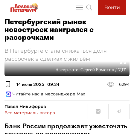
Войти
Петербургский рынок
новостроек наигрался с
рассрочками
В Петербурге стала снижаться доля
рассрочек в сделках с жильём
Автор фото:
Сергей Ермохин / "ДП"
14 июня 2025
09:24
6294
Читайте нас в мессенджере Max
Павел Никифоров
Все материалы автора
Банк России продолжает ужесточать
контроль за рассрочками