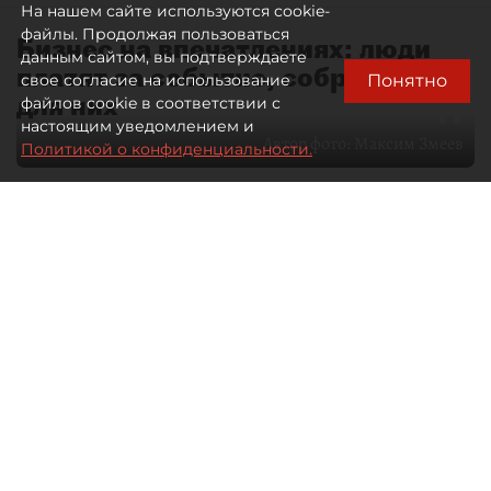
На нашем сайте используются cookie-
файлы. Продолжая пользоваться
Бизнес на впечатлениях: люди
данным сайтом, вы подтверждаете
платят за событие, собранное
Понятно
свое согласие на использование
для них
файлов cookie в соответствии с
настоящим уведомлением и
Автор фото:
Максим Змеев
Политикой о конфиденциальности.
04 августа 2026
15:51
4361
Читайте нас в мессенджере Max
dp.ru
Все материалы автора
Летний календарь событий
обогатился во многих регионах.
Сегмент сегодня привлекателен как
для культурных институтов, так и для
бизнеса из "непрофильных" сфер.