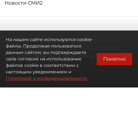
Новости СМИ2
Самостоятельными стали:
На нашем сайте используются cookie-
петербуржцы всё чаще ездят
файлы. Продолжая пользоваться
данным сайтом, вы подтверждаете
в Турцию без покупки туров
Понятно
свое согласие на использование
файлов cookie в соответствии с
Петербуржцы стали чаще отдыхать в
настоящим уведомлением и
Турции без покупки туров
Политикой о конфиденциальности.
08 августа 2026
00:05
637
Читайте нас в мессенджере Max
Дарья Дмитриева
Все материалы автора