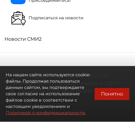
Присоединяйтесь!
Подписаться на новости
Новости СМИ2
Самостоятельными стали:
На нашем сайте используются cookie-
петербуржцы всё чаще ездят
файлы. Продолжая пользоваться
данным сайтом, вы подтверждаете
в Турцию без покупки туров
Понятно
свое согласие на использование
файлов cookie в соответствии с
Петербуржцы стали чаще отдыхать в
настоящим уведомлением и
Турции без покупки туров
Политикой о конфиденциальности.
08 августа 2026
00:05
579