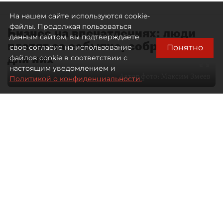
На нашем сайте используются cookie-
файлы. Продолжая пользоваться
Бизнес на впечатлениях: люди
данным сайтом, вы подтверждаете
платят за событие, собранное
Понятно
свое согласие на использование
для них
файлов cookie в соответствии с
настоящим уведомлением и
Автор фото:
Максим Змеев
Политикой о конфиденциальности.
04 августа 2026
15:51
4511
Читайте нас в мессенджере Max
dp.ru
Все материалы автора
Летний календарь событий
обогатился во многих регионах.
Сегмент сегодня привлекателен как
для культурных институтов, так и для
бизнеса из "непрофильных" сфер.