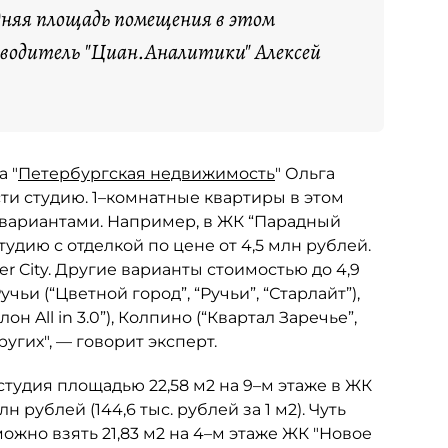
дняя площадь помещения в этом
оводитель "Циан.Аналитики" Алексей
 "
Петербургская недвижимость
" Ольга
и студию. 1–комнатные квартиры в этом
вариантами. Например, в ЖК “Парадный
удию с отделкой по цене от 4,5 млн рублей.
 City. Другие варианты стоимостью до 4,9
чьи (“Цветной город”, “Ручьи”, “Старлайт”),
 All in 3.0”), Колпино (“Квартал Заречье”,
ругих", — говорит эксперт.
тудия площадью 22,58 м2 на 9–м этаже в ЖК
лн рублей (144,6 тыс. рублей за 1 м2). Чуть
 можно взять 21,83 м2 на 4–м этаже ЖК "Новое