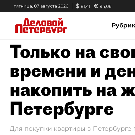
$
€
пятница, 07 августа 2026
81,41
94,06
Рубри
Только на сво
времени и ден
накопить на ж
Петербурге
Для покупки квартиры в Петербурге 