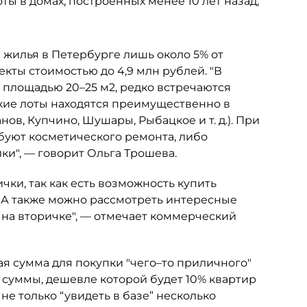
ты в домах, построенных менее 10 лет назад,
 жилья в Петербурге лишь около 5% от
кты стоимостью до 4,9 млн рублей. "В
площадью 20–25 м2, редко встречаются
акие лоты находятся преимущественно в
в, Купчино, Шушары, Рыбацкое и т. д.). При
буют косметического ремонта, либо
и", — говорит Ольга Трошева.
ки, так как есть возможность купить
. А также можно рассмотреть интересные
т на вторичке", — отмечает коммерческий
 сумма для покупки "чего–то приличного"
ь суммы, дешевле которой будет 10% квартир
не только “увидеть в базе” несколько