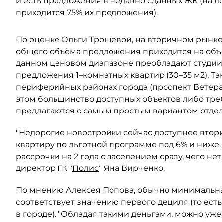
и есть предложения в недавно сданных ЖК (на ло
приходится 75% их предложения).
По оценке Ольги Трошевой, на вторичном рынке
общего объёма предложения приходится на объе
данном ценовом диапазоне преобладают студии 
предложения 1–комнатных квартир (30–35 м2). Т
периферийных районах города (проспект Ветерано
этом большинство доступных объектов либо тре
предлагаются с самым простым вариантом отделк
"Недорогие новостройки сейчас доступнее вторич
квартиру по льготной программе под 6% и ниже
рассрочки на 2 года с заселением сразу, чего не
директор ГК "
Полис
" Яна Вирченко.
По мнению Алексея Попова, обычно минимальная
соответствует значению первого дециля (то ест
в городе). "Обладая такими деньгами, можно уже 