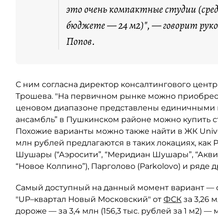
это очень компактные студии (сре
бюджете — 24 м2)", — говорит рук
Попов.
С ним согласна директор консалтингового центра
Трошева. "На первичном рынке можно приобрест
ценовом диапазоне представлены единичными 
ансамбль” в Пушкинском районе можно купить ст
Похожие варианты можно также найти в ЖК Univer
млн рублей предлагаются в таких локациях, как Ру
Шушары (“Аэросити”, “Меридиан Шушары”, “Аквилон
“Новое Колпино”), Парголово (Parkolovo) и ряде д
Самый доступный на данный момент вариант — с
"UP–квартал Новый Московский" от
ФСК
за 3,26 м
дороже — за 3,4 млн (156,3 тыс. рублей за 1 м2) —