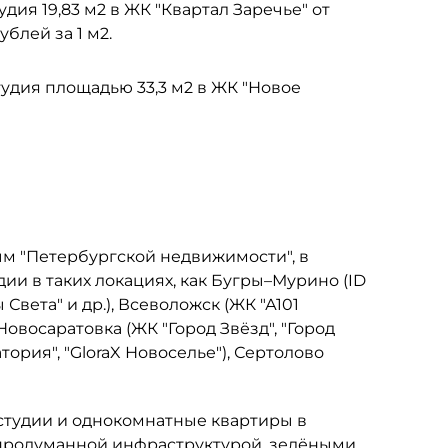
тудия 19,83 м2 в ЖК "Квартал Заречье" от
ублей за 1 м2.
удия площадью 33,3 м2 в ЖК "Новое
м "Петербургской недвижимости", в
и в таких локациях, как Бугры–Мурино (ID
 Света" и др.), Всеволожск (ЖК "А101
Новосаратовка (ЖК "Город Звёзд", "Город
тория", "GloraX Новоселье"), Сертолово
студии и однокомнатные квартиры в
 продуманной инфраструктурой, зелёными