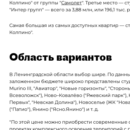
Колпино" от группы "
Самолет
". Третье место — с
"Интер групп" — всего за 3,88 млн, или 196,1 тыс. р
Самая большая из самых доступных квартир — ст
Колпино".
Область вариантов
В Ленинградской области выбор шире. По данны
заложенном бюджете широко представлены студи
Murino III, "Авиатор", "Новые горизонты", "Стороны
Всеволожск"), Ново–Ковалёво ("Ржевский парк"), 
Первых", "Невская Долина"), Новоселье (ЖК "Нова
("Патио"), Янино ("Ясно.Янино") и т. д.
"По этой цене можно приобрести современные 
проектах комплексного освоения территорий с