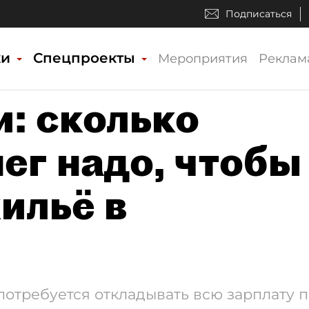
Подписаться
ки
Спецпроекты
Мероприятия
Реклам
и: сколько
ег надо, чтобы
ильё в
потребуется откладывать всю зарплату п