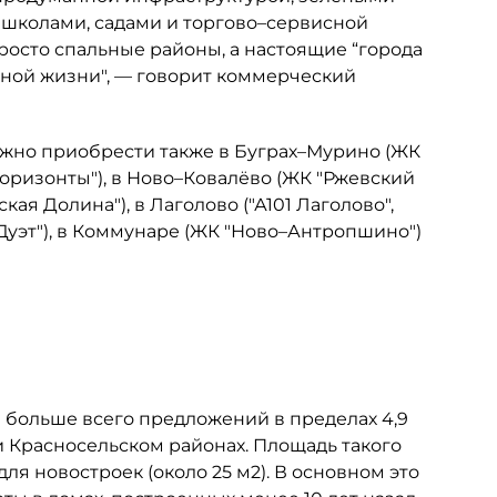
 школами, садами и торгово–сервисной
просто спальные районы, а настоящие “города
ртной жизни", — говорит коммерческий
ожно приобрести также в Буграх–Мурино (ЖК
ые горизонты"), в Ново–Ковалёво (ЖК "Ржевский
кая Долина"), в Лаголово ("А101 Лаголово",
"Дуэт"), в Коммунаре (ЖК "Ново–Антропшино")
 больше всего предложений в пределах 4,9
 Красносельском районах. Площадь такого
я новостроек (около 25 м2). В основном это