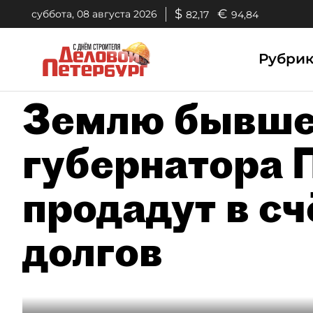
$
€
суббота, 08 августа 2026
82,17
94,84
Рубри
Землю бывше
губернатора 
продадут в сч
долгов