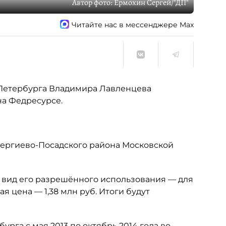
Автор фото:
Ермохин Сергей/"ДП"
Читайте нас в мессенджере Max
 Петербурга Владимира Лавленцева
на Федресурсе.
ергиево-Посадского района Московской
, вид его разрешённого использования — для
я цена — 1,38 млн руб. Итоги будут
урга с мая 2013 по октябрь 2014 года во