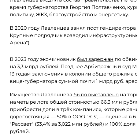
время губернаторства Георгия Полтавченко, ку
политику, ЖКХ, благоустройство и энергетику.
В 2020 году Лавленцев занял пост гендиректора
Крупные подрядчик возводил инфраструктурные
Арена").
В 2023 году экс-чиновник
был задержан
по обви
на 3,3 млрд рублей. Позднее Арбитражный суд М
13 годам заключения в колонии общего режима 
вице-губернатора суммой почти 1 млрд руб. аре
Имущество Лавленцева
было выставлено
на тор
на четыре лота общей стоимостью 66,3 млн рубл
приобрести доли в трёх компаниях, которые ра
дорогостоящая — 50% в ООО "К 3", — оценена в 
"Рассвет" (33,4% за 3,022 млн рублей) и 100% дол
рублей.