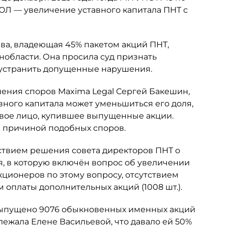
ЮЛ — увеличение уставного капитала ПНТ с
ьева, владеющая 45% пакетом акций ПНТ,
нобласти. Она просила суд признать
 устранить допущенные нарушения.
шения споров Maxima Legal Сергей Бакешин,
вного капитала может уменьшиться его доля,
овое лицо, купившее выпущенные акции.
ся причиной подобных споров.
ствием решения совета директоров ПНТ о
я, в которую включён вопрос об увеличении
кционеров по этому вопросу, отсутствием
 оплаты дополнительных акций (1008 шт.).
 выпущено 9076 обыкновенных именных акций
ежала Елене Васильевой, что давало ей 50%