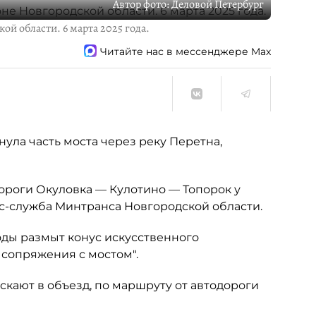
Автор фото:
Деловой Петербург
й области. 6 марта 2025 года.
Читайте нас в мессенджере Max
ула часть моста через реку Перетна,
ороги Окуловка — Кулотино — Топорок у
сс-служба Минтранса Новгородской области.
оды размыт конус искусственного
 сопряжения с мостом".
скают в объезд, по маршруту от автодороги