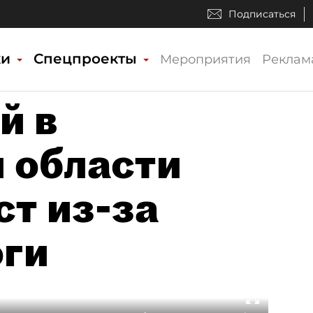
Подписаться
ки
Спецпроекты
Мероприятия
Реклам
й в
 области
ст из-за
оги