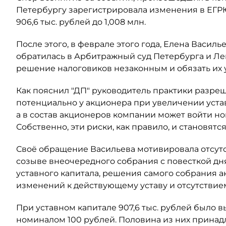
Петербургу зарегистрировала изменения в ЕГР
906,6 тыс. рублей до 1,008 млн.
После этого, в феврале этого года, Елена Васил
обратилась в Арбитражный суд Петербурга и Ле
решение налоговиков незаконным и обязать их
Как пояснил "ДП" руководитель практики разре
потенциально у акционера при увеличении уста
а в состав акционеров компании может войти н
Собственно, эти риски, как правило, и становят
Своё обращение Васильева мотивировала отсут
созыве внеочередного собрания с повесткой дн
уставного капитала, решения самого собрания а
изменений к действующему уставу и отсутствием
При уставном капитале 907,6 тыс. рублей было
номиналом 100 рублей. Половина из них принадл