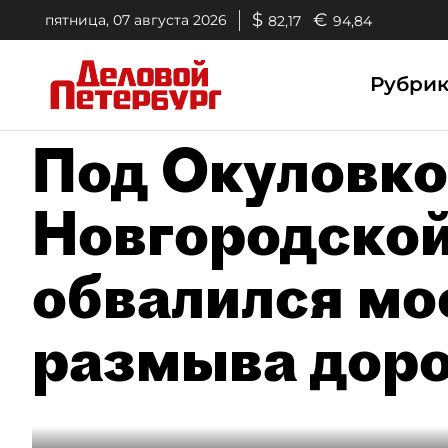
$
€
пятница, 07 августа 2026
82,17
94,84
Рубри
Под Окуловко
Новгородской
обвалился мо
размыва дор