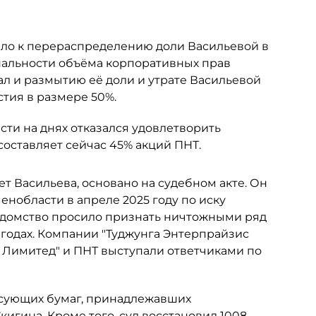
ело к перераспределению доли Васильевой в
альности объёма корпоративных прав
ал и размытию её доли и утрате Васильевой
тия в размере 50%.
ти на днях отказался удовлетворить
составляет сейчас 45% акций ПНТ.
ет Васильева, основано на судебном акте. Он
нобласти в апреле 2025 году по иску
едомство просило признать ничтожными ряд
 годах. Компании "Туджунга Энтерпрайзис
с Лимитед" и ПНТ выступали ответчиками по
сующих бумаг, принадлежавших
гина. Кроме того, суд восстановил 1008