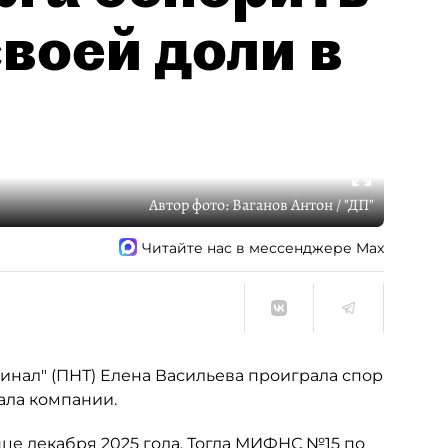
воей доли в
Автор фото:
Ваганов Антон / "ДП"
Читайте нас в мессенджере Max
нал" (ПНТ) Елена Васильева проиграла спор
ала компании.
це декабря 2025 года. Тогда МИФНС №15 по