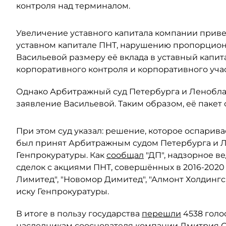
контроля над терминалом.
Увеличение уставного капитала компании прив
уставном капитале ПНТ, нарушению пропорцион
Васильевой размеру её вклада в уставный капит
корпоративного контроля и корпоративного учас
Однако Арбитражный суд Петербурга и Леноблас
заявление Васильевой. Таким образом, её пакет 
При этом суд указал: решение, которое оспарива
был принят Арбитражным судом Петербурга и Ле
Генпрокуратуры. Как
сообщал
"ДП", надзорное в
сделок с акциями ПНТ, совершённых в 2016-2020
Лимитед", "Новомор Димитед", "Алмонт Холдинг
иску Генпрокуратуры.
В итоге в пользу государства
перешли
4538 голо
наследникам сооснователя компании Дмитрия Ски