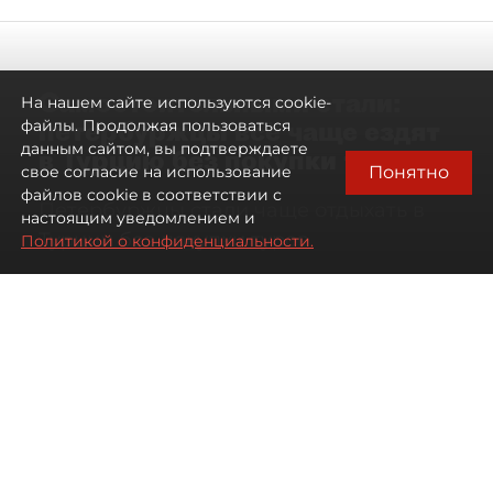
Самостоятельными стали:
На нашем сайте используются cookie-
петербуржцы всё чаще ездят
файлы. Продолжая пользоваться
данным сайтом, вы подтверждаете
в Турцию без покупки туров
Понятно
свое согласие на использование
файлов cookie в соответствии с
Петербуржцы стали чаще отдыхать в
настоящим уведомлением и
Турции без покупки туров
Политикой о конфиденциальности.
08 августа 2026
00:05
849
Читайте нас в мессенджере Max
Дарья Дмитриева
Все материалы автора
Автор фото:
Михаил Тихонов / "ДП"