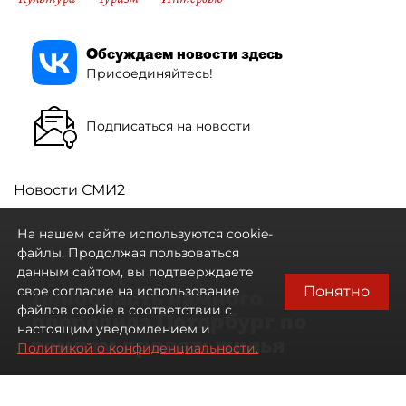
Обсуждаем новости здесь
Присоединяйтесь!
Подписаться на новости
Новости СМИ2
На нашем сайте используются cookie-
файлы. Продолжая пользоваться
данным сайтом, вы подтверждаете
Понятно
свое согласие на использование
Ленобласть намного
файлов cookie в соответствии с
опередила Петербург по
настоящим уведомлением и
темпам продаж жилья
Политикой о конфиденциальности.
07 августа 2026
17:57
32