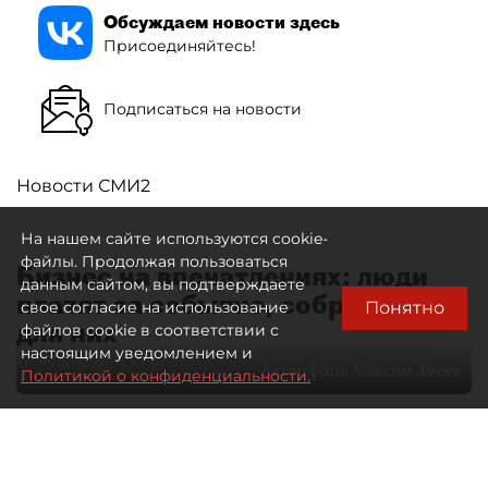
Обсуждаем новости здесь
Присоединяйтесь!
Подписаться на новости
Новости СМИ2
На нашем сайте используются cookie-
файлы. Продолжая пользоваться
Бизнес на впечатлениях: люди
данным сайтом, вы подтверждаете
платят за событие, собранное
Понятно
свое согласие на использование
для них
файлов cookie в соответствии с
настоящим уведомлением и
Автор фото:
Максим Змеев
Политикой о конфиденциальности.
04 августа 2026
15:51
4284
Читайте нас в мессенджере Max