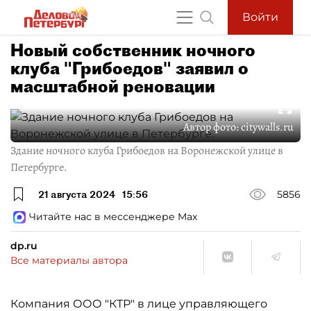
Войти
Новый собственник ночного
клуба "Грибоедов" заявил о
масштабной реновации
Автор фото:
citywalls.ru
Здание ночного клуба Грибоедов на Воронежской улице в
Петербурге.
21 августа 2024
15:56
5856
Читайте нас в мессенджере Max
dp.ru
Все материалы автора
Компания ООО "КТР" в лице управляющего