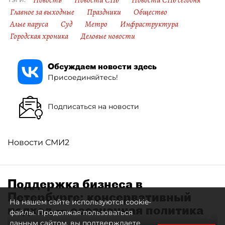
Главное за выходные
Праздники
Общество
Алые паруса
Суд
Метро
Инфраструктура
Городская хроника
Деловые новости
Обсуждаем новости здесь
Присоединяйтесь!
Подписаться на новости
Новости СМИ2
Поддержка бизнеса в
Петербурге: консервативный
На нашем сайте используются cookie-
подход — осознанная политика
файлы. Продолжая пользоваться
данным сайтом, вы подтверждаете