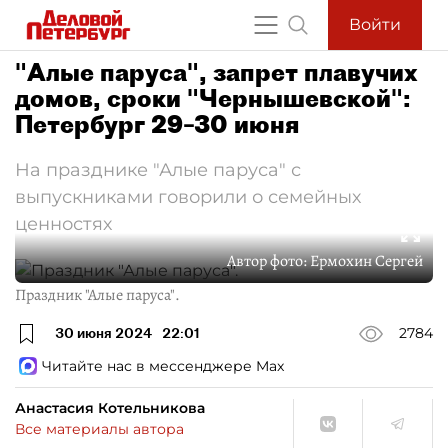
Войти
"Алые паруса", запрет плавучих
домов, сроки "Чернышевской":
Петербург 29–30 июня
На празднике "Алые паруса" с
выпускниками говорили о семейных
ценностях
Автор фото:
Ермохин Сергей
Праздник "Алые паруса".
30 июня 2024
22:01
2784
Читайте нас в мессенджере Max
Анастасия Котельникова
Все материалы автора