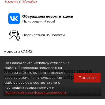
Новости СПб сегодня
Обсуждаем новости здесь
Присоединяйтесь!
Подписаться на новости
Новости СМИ2
На нашем сайте используются cookie-
файлы. Продолжая пользоваться
Бизнес на впечатлениях: люди
данным сайтом, вы подтверждаете
платят за событие, собранное
Понятно
свое согласие на использование
для них
файлов cookie в соответствии с
настоящим уведомлением и
Автор фото:
Максим Змеев
Политикой о конфиденциальности.
04 августа 2026
15:51
1810