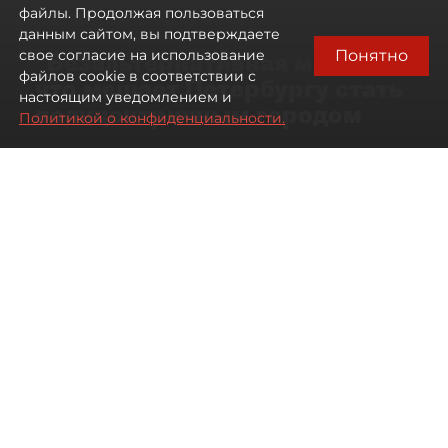
файлы. Продолжая пользоваться
данным сайтом, вы подтверждаете
Понятно
свое согласие на использование
"Безальтернативная модель":
файлов cookie в соответствии с
что мешает Петербургу стать
настоящим уведомлением и
полицентричным городом
Политикой о конфиденциальности.
Районы массовой застройки в
Петербурге стали развиваться
неравномерно
08 августа 2026
00:10
425
Читайте нас в мессенджере Max
Павел Никифоров
Все материалы автора
Автор фото:
Михаил Тихонов / "ДП"