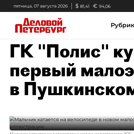
$
€
пятница, 07 августа 2026
81,41
94,06
Рубри
ГК "Полис" к
первый мало
в Пушкинском