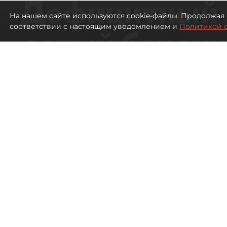
Дефицитный 
На нашем сайте используются cookie-файлы. Продолжая 
соответствии с настоящим уведомлением и
Политикой 
сотый бензин
в Петербурге
Автозаправочные станции в Петербу
292
просмотров
00:01
Антон Хлыщенко
07 августа 2026
Все материалы автора