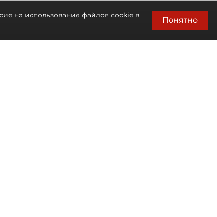
сие на использование файлов cookie в
Понятно
Автор фото:
Сергей Ермохин / "ДП"