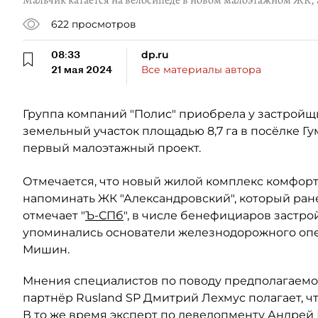
Мальчик катается на велосипеде в новом малоэтажном ЖК, 
622
просмотров
08:33
dp.ru
21 мая 2024
Все материалы автора
Группа компаний "Полис" приобрела у застройщ
земельный участок площадью 8,7 га в посёлке Г
первый малоэтажный проект.
Отмечается, что новый жилой комплекс комфорт-
напоминать ЖК "Александровский", который ран
отмечает "
Ъ-СПб
", в числе бенефициаров застр
упоминались основатели железнодорожного опер
Мишин.
Мнения специалистов по поводу предполагаемой
партнёр Rusland SP Дмитрий Лехмус полагает, чт
В то же время эксперт по девелопменту Андрей В