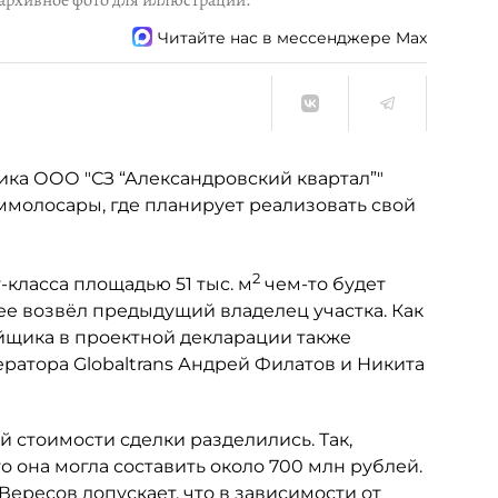
архивное фото для иллюстрации.
Читайте нас в мессенджере Max
ика ООО "СЗ “Александровский квартал”"
уммолосары, где планирует реализовать свой
2
класса площадью 51 тыс. м
чем-то будет
ее возвёл предыдущий владелец участка. Как
ойщика в проектной декларации также
атора Globaltrans Андрей Филатов и Никита
 стоимости сделки разделились. Так,
о она могла составить около 700 млн рублей.
ересов допускает, что в зависимости от