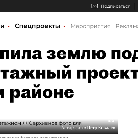
Подписаться
ки
Спецпроекты
Мероприятия
Реклам
упила землю по
этажный проек
 районе
Автор фото:
Пётр Ковалёв