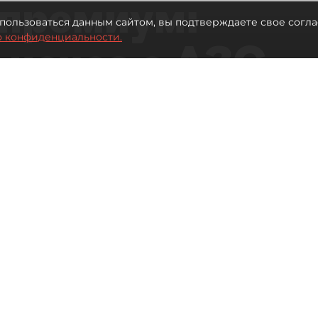
премиум:
пользоваться данным сайтом, вы подтверждаете свое согла
о конфиденциальности.
 исчез с АЗС
рге остались без бензина АИ-100
Читайте нас в мессенджере Max