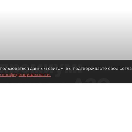
премиум:
пользоваться данным сайтом, вы подтверждаете свое согла
о конфиденциальности.
 исчез с АЗС
рге остались без бензина АИ-100