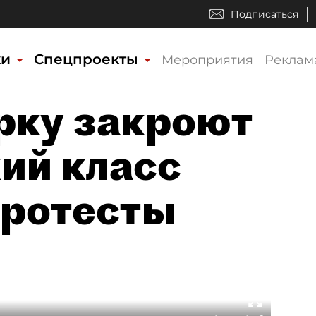
Подписаться
ки
Спецпроекты
Мероприятия
Реклам
рку закроют
ий класс
протесты