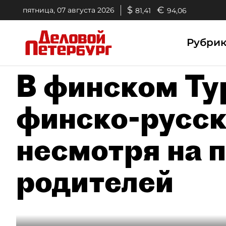
$
€
пятница, 07 августа 2026
81,41
94,06
Рубри
В финском Ту
финско-русск
несмотря на 
родителей