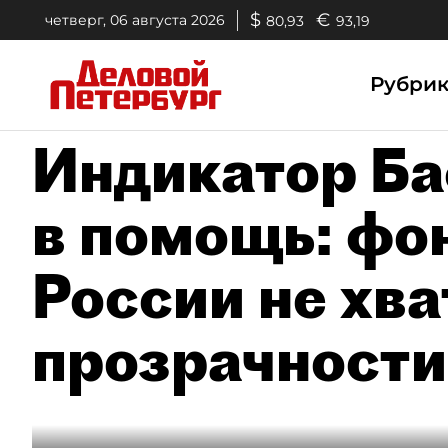
$
€
четверг, 06 августа 2026
80,93
93,19
Рубри
Индикатор Б
в помощь: фо
России не хва
прозрачности