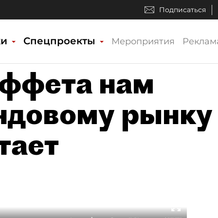
Подписаться
ки
Спецпроекты
Мероприятия
Реклам
аффета нам
ндовому рынку
тает