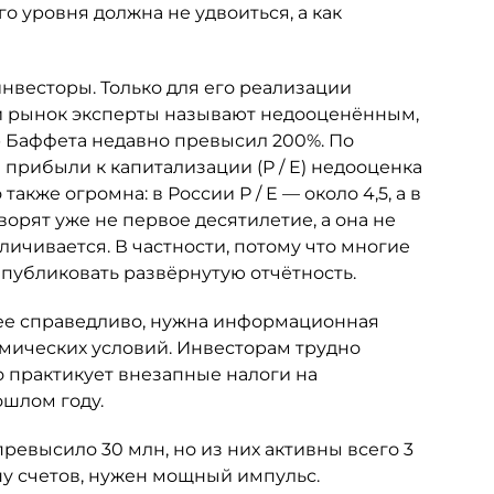
 уровня должна не удвоиться, а как
нвесторы. Только для его реализации
ий рынок эксперты называют недооценённым,
р Баффета недавно превысил 200%. По
рибыли к капитализации (P / E) недооценка
кже огромна: в России P / E — около 4,5, а в
ворят уже не первое десятилетие, а она не
личивается. В частности, потому что многие
публиковать развёрнутую отчётность.
лее справедливо, нужна информационная
мических условий. Инвесторам трудно
о практикует внезапные налоги на
ошлом году.
ревысило 30 млн, но из них активны всего 3
ну счетов, нужен мощный импульс.