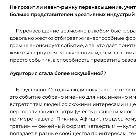
Не грозит ли ивент-рынку перенасыщение, учит
больше представителей креативных индустрий
— Перенасыщение возможно в любом быстрораст
довольно жёстко отбирает жизнеспособные форм
громче анонсирует событие, а те, кто даёт поня
хочется вернуться. Конкуренция идёт и за вним
просто события, а способность превратить разо
Аудитория стала более искушённой?
— Безусловно. Сегодня люди покупают не просто
это событие собрано именно для них, именно им
встретят там людей со схожими интересами и ц
персонализацию внутри (учесть разное) и мног
примере нашего "Пикника Афиши", то здесь кому
третьим — семейный формат, четвёртым — культу
попадает в разные сообщества по интересам, те