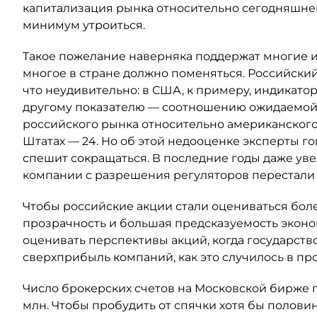
капитализация рынка относительно сегодняшнего
минимум утроиться.
Такое пожелание наверняка поддержат многие и
многое в стране должно поменяться. Российск
что неудивительно: в США, к примеру, индикато
другому показателю — соотношению ожидаемой п
российского рынка относительно американского та
Штатах — 24. Но об этой недооценке эксперты го
спешит сокращаться. В последние годы даже уве
компании с разрешения регуляторов перестали 
Чтобы российские акции стали оцениваться бо
прозрачность и большая предсказуемость эконо
оценивать перспективы акций, когда государств
сверхприбыль компаний, как это случилось в пр
Число брокерских счетов на Московской бирже п
млн. Чтобы пробудить от спячки хотя бы полови