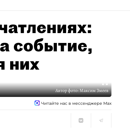
чатлениях:
а событие,
я них
Автор фото:
Максим Змеев
Читайте нас в мессенджере Max