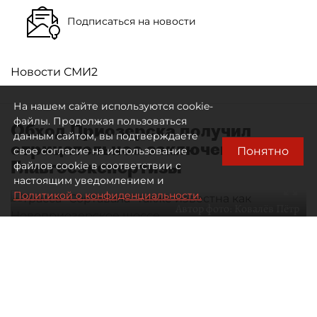
Подписаться на новости
Новости СМИ2
На нашем сайте используются cookie-
файлы. Продолжая пользоваться
Обход Приозерска получил
данным сайтом, вы подтверждаете
отрицательное заключение
Понятно
свое согласие на использование
Главгосэкспертизы
файлов cookie в соответствии с
настоящим уведомлением и
Политикой о конфиденциальности.
Автор фото:
Ковалёв Пётр
Трасса "Сортавала" также известна как Новоприозерское
шоссе
10 августа 2026
00:03
407
Читайте нас в мессенджере Max