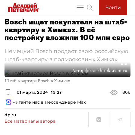
Войти
Bosch ищет покупателя на штаб-
квартиру в Химках. В её
постройку вложили 100 млн евро
Немецкий Bosch продаст свою российскую
штаб-квартиру в подмосковных Химках
Автор фото:
khimki.cian.ru
Штаб-квартира Bosch в Химках
01 марта 2024
13:27
866
Читайте нас в мессенджере Max
dp.ru
Все материалы автора