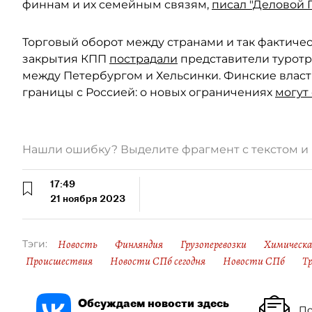
финнам и их семейным связям,
писал "Деловой 
Торговый оборот между странами и так фактическ
закрытия КПП
пострадали
представители туротр
между Петербургом и Хельсинки. Финские власт
границы с Россией: о новых ограничениях
могут
Нашли ошибку? Выделите фрагмент с текстом 
17:49
21 ноября 2023
Новость
Финляндия
Грузоперевозки
Химическ
Тэги:
Происшествия
Новости СПб сегодня
Новости СПб
Т
Обсуждаем новости здесь
По