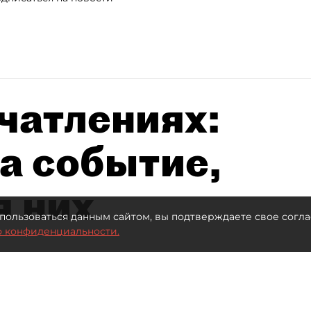
чатлениях:
а событие,
я них
пользоваться данным сайтом, вы подтверждаете свое согла
о конфиденциальности.
Автор фото:
Максим Змеев
Читайте нас в мессенджере Max