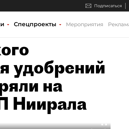
Подписаться
ки
Спецпроекты
Мероприятия
Реклам
ого
я удобрений
ряли на
П Ниирала