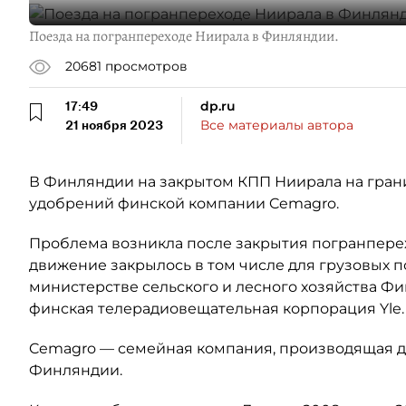
Поезда на погранпереходе Ниирала в Финляндии.
20681
просмотров
17:49
dp.ru
21 ноября 2023
Все материалы автора
В Финляндии на закрытом КПП Ниирала на грани
удобрений финской компании Cemagro.
Проблема возникла после закрытия погранперехо
движение закрылось в том числе для грузовых п
министерстве сельского и лесного хозяйства Ф
финская телерадиовещательная корпорация Yle.
Cemagro — семейная компания, производящая д
Финляндии.