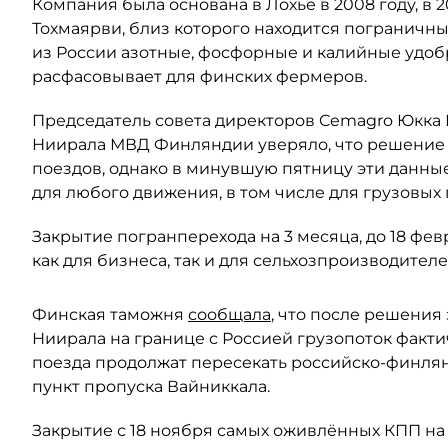
Компания была основана в Лохье в 2008 году, в 
Тохмаярви, близ которого находится пограничн
из России азотные, фосфорные и калийные удоб
расфасовывает для финских фермеров.
Председатель совета директоров Cemagro Юкка
Ниирала МВД Финляндии уверяло, что решение 
поездов, однако в минувшую пятницу эти данны
для любого движения, в том числе для грузовых
Закрытие погранперехода на 3 месяца, до 18 фев
как для бизнеса, так и для сельхозпроизводителе
Финская таможня
сообщала
, что после решения
Ниирала на границе с Россией грузопоток факти
поезда продолжат пересекать российско-финл
пункт пропуска Вайниккала.
Закрытие с 18 ноября самых оживлённых КПП на