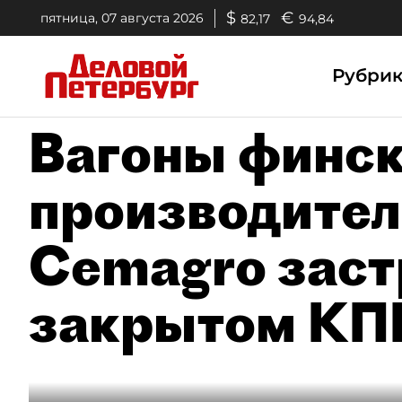
$
€
пятница, 07 августа 2026
82,17
94,84
Рубри
Вагоны финск
производител
Cemagro заст
закрытом КП