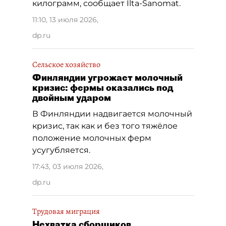
килограмм, сообщает Ilta-Sanomat.
11:10, 13 июля 2026
,
dp.ru
Сельское хозяйство
Финляндии угрожает молочный
кризис: фермы оказались под
двойным ударом
В Финляндии надвигается молочный
кризис, так как и без того тяжёлое
положение молочных ферм
усугубляется.
17:43, 03 июля 2026
,
dp.ru
Трудовая миграция
Нехватка сборщиков