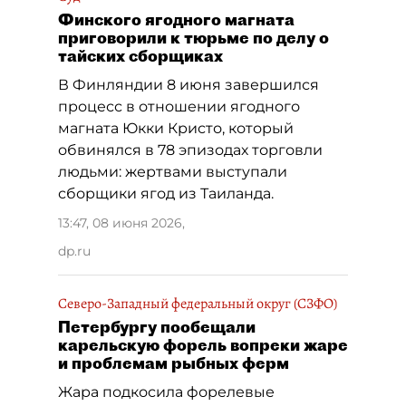
Финского ягодного магната
приговорили к тюрьме по делу о
тайских сборщиках
В Финляндии 8 июня завершился
процесс в отношении ягодного
магната Юкки Кристо, который
обвинялся в 78 эпизодах торговли
людьми: жертвами выступали
сборщики ягод из Таиланда.
13:47, 08 июня 2026
,
dp.ru
Северо-Западный федеральный округ (СЗФО)
Петербургу пообещали
карельскую форель вопреки жаре
и проблемам рыбных ферм
Жара подкосила форелевые