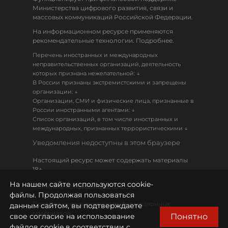
Министерства цифрового развития, связи и
массовых коммуникаций Российской Федерации.
На информационном ресурсе применяются
рекомендательные технологии. Подробнее.
Перечень иностранных и международных
неправительственных организаций, деятельность
↓
которых признана нежелательной:
В России признаны экстремистскими и запрещены
↓
организации:
Организации, СМИ и физические лица, признанные в
↓
России иностранными агентами:
Список организаций, в том числе иностранных и
↓
международных, признанных террористическими
Уведомления недоступны в этом браузере
Настоящий ресурс может содержать материалы
18+
На нашем сайте используются cookie-
Политика конфиденциальности
файлы. Продолжая пользоваться
Правила использования информационных
данным сайтом, вы подтверждаете
материалов
Понятно
свое согласие на использование
файлов cookie в соответствии с