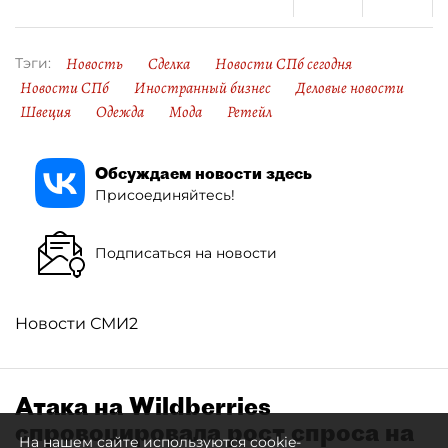
Новость
Сделка
Новости СПб сегодня
Тэги:
Новости СПб
Иностранный бизнес
Деловые новости
Швеция
Одежда
Мода
Ретейл
Обсуждаем новости здесь
Присоединяйтесь!
Подписаться на новости
Новости СМИ2
Атака на Wildberries
спровоцировала рост спроса на
На нашем сайте используются cookie-