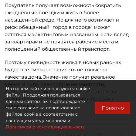
ежедневные поездки и жить в более
насыщенной среде. Но для него возникает и
риск: обещанный "город в городе" может
остаться маркетинговым названием, если вслед
за квартирами не появятся рабочие места и
полноценный общественный транспорт.
Поэтому ликвидность жилья в новых районах
будет всё сильнее зависеть не только от
качества дома. Значение получат реальное
время в пути, разнообразие занятости,
доступность образования и то, способен ли
район работать после окончания продаж у
На нашем сайте используются cookie-
девелопера.
файлы. Продолжая пользоваться
данным сайтом, вы подтверждаете
Понятно
свое согласие на использование
файлов cookie в соответствии с
настоящим уведомлением и
Поделиться:
Политикой о конфиденциальности.