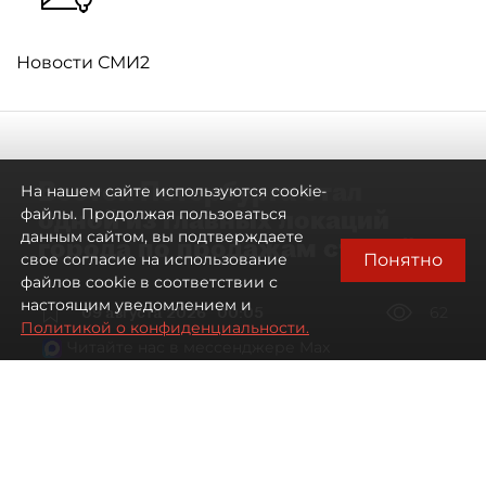
Новости СМИ2
Восток Петербурга стал
На нашем сайте используются cookie-
одной из главных локаций
файлы. Продолжая пользоваться
данным сайтом, вы подтверждаете
города по продажам студий
Понятно
свое согласие на использование
файлов cookie в соответствии с
настоящим уведомлением и
09 августа 2026
00:05
62
Политикой о конфиденциальности.
Читайте нас в мессенджере Max
Артемий Анин
Все материалы автора