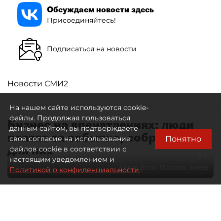
Обсуждаем новости здесь
Присоединяйтесь!
Подписаться на новости
Новости СМИ2
На нашем сайте используются cookie-
файлы. Продолжая пользоваться
Бизнес на впечатлениях: люди
данным сайтом, вы подтверждаете
платят за событие, собранное
Понятно
свое согласие на использование
для них
файлов cookie в соответствии с
настоящим уведомлением и
Автор фото:
Максим Змеев
Политикой о конфиденциальности.
04 августа 2026
15:51
4684
Читайте нас в мессенджере Max