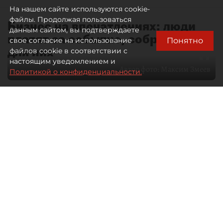
На нашем сайте используются cookie-
файлы. Продолжая пользоваться
Бизнес на впечатлениях: люди
данным сайтом, вы подтверждаете
платят за событие, собранное
Понятно
свое согласие на использование
для них
файлов cookie в соответствии с
настоящим уведомлением и
Автор фото:
Максим Змеев
Политикой о конфиденциальности.
04 августа 2026
15:51
4800
Читайте нас в мессенджере Max
dp.ru
Все материалы автора
Летний календарь событий
обогатился во многих регионах.
Сегмент сегодня привлекателен как
для культурных институтов, так и для
бизнеса из "непрофильных" сфер.