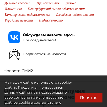
Деловые новости
Происшествия
Бизнес
Логистика
Петербургский рынок недвижимости
Коммерческая недвижимость
Складская недвижимость
Городские новости
Недвижимость
Обсуждаем новости здесь
Присоединяйтесь!
Подписаться на новости
Новости СМИ2
На нашем сайте используются cookie-
файлы. Продолжая пользоваться
Обход Приозерска получил
данным сайтом, вы подтверждаете
отрицательное заключение
Понятно
свое согласие на использование
Главгосэкспертизы
файлов cookie в соответствии с