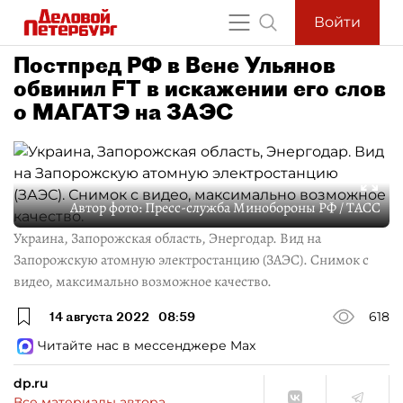
Войти
Постпред РФ в Вене Ульянов
обвинил FT в искажении его слов
о МАГАТЭ на ЗАЭС
Автор фото:
Пресс-служба Минобороны РФ / ТАСС
Украина, Запорожская область, Энергодар. Вид на
Запорожскую атомную электростанцию (ЗАЭС). Снимок с
видео, максимально возможное качество.
14 августа 2022
08:59
618
Читайте нас в мессенджере Max
dp.ru
Все материалы автора