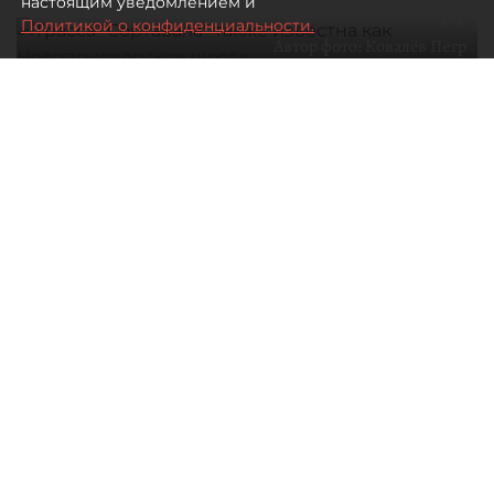
настоящим уведомлением и
Политикой о конфиденциальности.
Автор фото:
Ковалёв Пётр
Трасса "Сортавала" также известна как Новоприозерское
шоссе
10 августа 2026
00:03
361
Читайте нас в мессенджере Max
Дарья Кильцова
Все материалы автора
Обход Приозерска в Ленобласти
на трассе А–121 "Сортавала" получил
отрицательное заключение
госэкспертизы.
По какой причине Главгосэкспертиза выдала