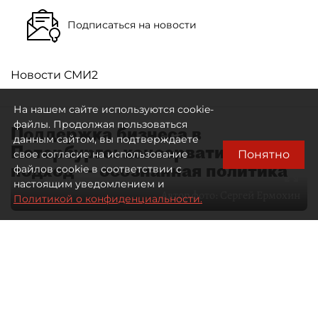
Подписаться на новости
Новости СМИ2
На нашем сайте используются cookie-
файлы. Продолжая пользоваться
Поддержка бизнеса в
данным сайтом, вы подтверждаете
Петербурге: консервативный
Понятно
свое согласие на использование
подход — осознанная политика
файлов cookie в соответствии с
настоящим уведомлением и
Автор фото:
Сергей Ермохин
Политикой о конфиденциальности.
27 мая 2026
12:34
3916
Читайте нас в мессенджере Max
Евгения Иванова
Все материалы автора