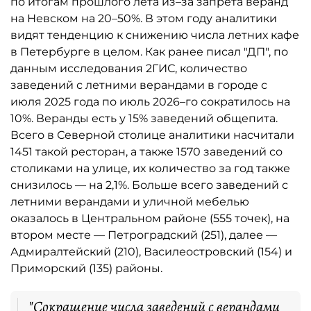
по итогам прошлого лета из–за запрета веранд
на Невском на 20–50%. В этом году аналитики
видят тенденцию к снижению числа летних кафе
в Петербурге в целом. Как ранее писал "ДП", по
данным исследования 2ГИС, количество
заведений с летними верандами в городе с
июля 2025 года по июль 2026–го сократилось на
10%. Веранды есть у 15% заведений общепита.
Всего в Северной столице аналитики насчитали
1451 такой ресторан, а также 1570 заведений со
столиками на улице, их количество за год также
снизилось — на 2,1%. Больше всего заведений с
летними верандами и уличной мебелью
оказалось в Центральном районе (555 точек), на
втором месте — Петроградский (251), далее —
Адмиралтейский (210), Василеостровский (154) и
Приморский (135) районы.
"Сокращение числа заведений с верандами