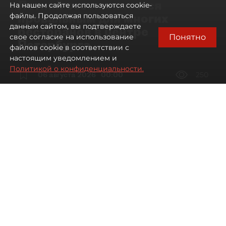
Летний сезон оказался
На нашем сайте используются cookie-
провальным для многих
файлы. Продолжая пользоваться
данным сайтом, вы подтверждаете
ресторанов в центре
Понятно
свое согласие на использование
Петербурга
файлов cookie в соответствии с
настоящим уведомлением и
Политикой о конфиденциальности.
06 августа 2026
00:00
250
Читайте нас в мессенджере Max
Дарья Дмитриева
Все материалы автора
Автор фото:
Мартьян Фролов / "ДП"
Петербургские рестораторы
столкнулись со снижением трафика
и доходов, особенно на Невском
проспекте, где уже второй год подряд
нельзя ставить летние веранды.