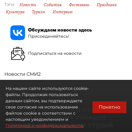
Новость
События
Фестиваль
Праздники
Тэги:
Культура
Туризм
Интервью
Обсуждаем новости здесь
Присоединяйтесь!
Подписаться на новости
Новости СМИ2
На нашем сайте используются cookie-
файлы. Продолжая пользоваться
данным сайтом, вы подтверждаете
Понятно
свое согласие на использование
Восток Петербурга стал
файлов cookie в соответствии с
одной из главных локаций
настоящим уведомлением и
города по продажам студий
Политикой о конфиденциальности.