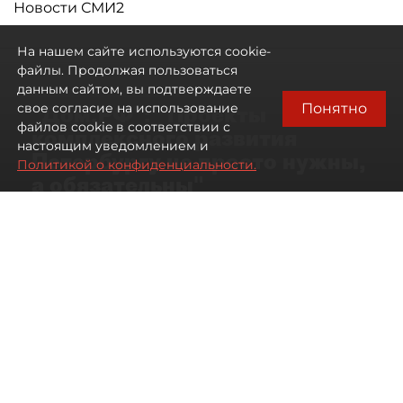
Новости СМИ2
На нашем сайте используются cookie-
файлы. Продолжая пользоваться
данным сайтом, вы подтверждаете
Понятно
свое согласие на использование
"Дом.РФ": "Проекты
файлов cookie в соответствии с
комплексного развития
настоящим уведомлением и
Петербургу не просто нужны,
Политикой о конфиденциальности.
а обязательны"
В "Дом.РФ" поддержали ставку
Петербурга на проекты КРТ
07 августа 2026
10:03
179
Читайте нас в мессенджере Max
Артемий Анин
Все материалы автора