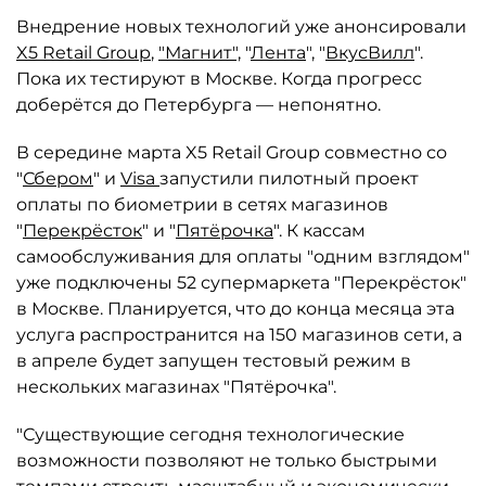
Внедрение новых технологий уже анонсировали
X5 Retail Group
,
"Магнит",
"
Лента
", "
ВкусВилл
".
Пока их тестируют в Москве. Когда прогресс
доберётся до Петербурга — непонятно.
В середине марта X5 Retail Group совместно со
"
Сбером
" и
Visa
запустили пилотный проект
оплаты по биометрии в сетях магазинов
"
Перекрёсток
" и "
Пятёрочка
". К кассам
самообслуживания для оплаты "одним взглядом"
уже подключены 52 супермаркета "Перекрёсток"
в Москве. Планируется, что до конца месяца эта
услуга распространится на 150 магазинов сети, а
в апреле будет запущен тестовый режим в
нескольких магазинах "Пятёрочка".
"Существующие сегодня технологические
возможности позволяют не только быстрыми