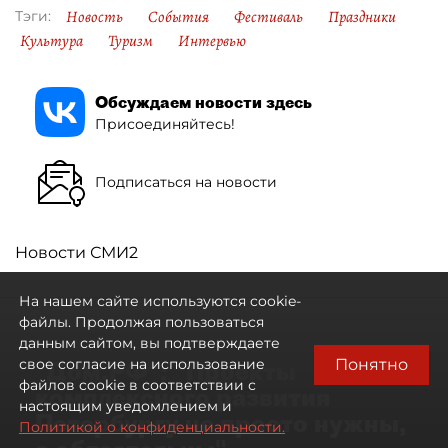
Новость
События
Фестиваль
Праздники
Тэги:
Культура
Туризм
Интервью
Обсуждаем новости здесь
Присоединяйтесь!
Подписаться на новости
Новости СМИ2
На нашем сайте используются cookie-
файлы. Продолжая пользоваться
данным сайтом, вы подтверждаете
Понятно
свое согласие на использование
"Дом.РФ": "Проекты
файлов cookie в соответствии с
комплексного развития
настоящим уведомлением и
Петербургу не просто нужны,
Политикой о конфиденциальности.