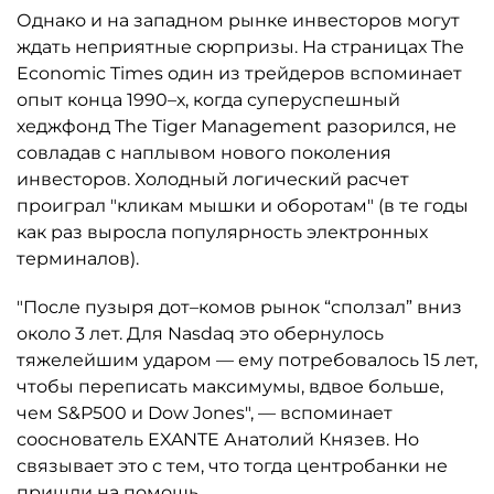
Однако и на западном рынке инвесторов могут
ждать неприятные сюрпризы. На страницах The
Economiс Times один из трейдеров вспоминает
опыт конца 1990–х, когда суперуспешный
хеджфонд The Tiger Management разорился, не
совладав с наплывом нового поколения
инвесторов. Холодный логический расчет
проиграл "кликам мышки и оборотам" (в те годы
как раз выросла популярность электронных
терминалов).
"После пузыря дот–комов рынок “сползал” вниз
около 3 лет. Для Nasdaq это обернулось
тяжелейшим ударом — ему потребовалось 15 лет,
чтобы переписать максимумы, вдвое больше,
чем S&P500 и Dow Jones", — вспоминает
сооснователь EXANTE Анатолий Князев. Но
связывает это с тем, что тогда центробанки не
пришли на помощь.