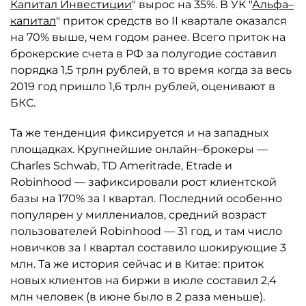
Капитал Инвестиции
" вырос на 35%. В УК "
Альфа–
капитал
" приток средств во II квартале оказался
на 70% выше, чем годом ранее. Всего приток на
брокерские счета в РФ за полугодие составил
порядка 1,5 трлн рублей, в то время когда за весь
2019 год пришло 1,6 трлн рублей, оценивают в
БКС.
Та же тенденция фиксируется и на западных
площадках. Крупнейшие онлайн–брокеры —
Charles Schwab, TD Ameritrade, Etrade и
Robinhood — зафиксировали рост клиентской
базы на 170% за I квартал. Последний особенно
популярен у миллениалов, средний возраст
пользователей Robinhood — 31 год, и там число
новичков за I квартал составило шокирующие 3
млн. Та же история сейчас и в Китае: приток
новых клиентов на биржи в июле составил 2,4
млн человек (в июне было в 2 раза меньше).