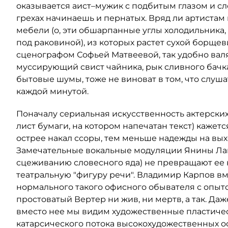
оказывается аист–мужик с подбитым глазом и с
грехах начинаешь и пернатых. Вряд ли артист
мебели (о, эти обшарпанные углы холодильника,
под раковиной), из которых растет сухой борщеви
сценографом Софьей Матвеевой, так удобно валя
муссирующий свист чайника, рык сливного бачка
бытовые шумы, тоже не виноват в том, что слуша
каждой минутой.
Поначалу сериальная искусственность актерских
лист бумаги, на котором напечатан текст) каже
острее накал ссоры, тем меньше надежды на выход
Замечательные вокальные модуляции Янины Лак
сцеживанию словесного яда) не превращают ее 
театральную "фигуру речи". Владимир Карпов в
нормального такого офисного обывателя с опыто
простоватый Вертер ни жив, ни мертв, а так. Даже
вместо нее мы видим художественные пластичес
катарсического потока высокохудожественных о