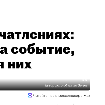
чатлениях:
а событие,
я них
Автор фото:
Максим Змеев
Читайте нас в мессенджере Max