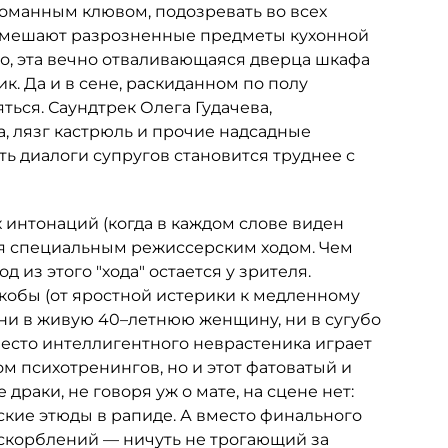
ломанным клювом, подозревать во всех
ам мешают разрозненные предметы кухонной
 о, эта вечно отваливающаяся дверца шкафа
к. Да и в сене, раскиданном по полу
ться. Саундтрек Олега Гудачева,
, лязг кастрюль и прочие надсадные
ть диалоги супругов становится труднее с
 интонаций (когда в каждом слове виден
тся специальным режиссерским ходом. Чем
 из этого "хода" остается у зрителя.
обы (от яростной истерики к медленному
ни в живую 40–летнюю женщину, ни в сугубо
место интеллигентного неврастеника играет
м психотренингов, но и этот фатоватый и
 драки, не говоря уж о мате, на сцене нет:
кие этюды в рапиде. А вместо финального
скорблений — ничуть не трогающий за