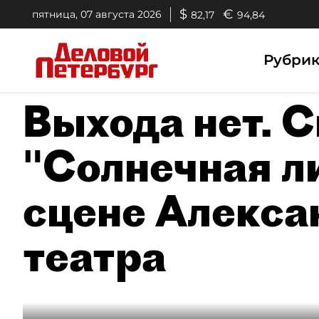
$
€
пятница, 07 августа 2026
82,17
94,84
Рубри
Выхода нет. 
"Солнечная л
сцене Алекса
театра