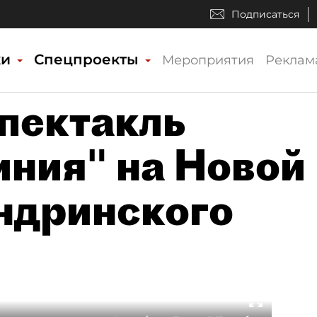
Подписаться
ки
Спецпроекты
Мероприятия
Реклам
Спектакль
иния" на Новой
ндринского