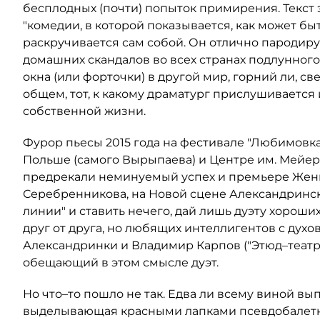
бесплодных (почти) попыток примирения. Текст 
"комедии, в которой показывается, как может бы
раскручивается сам собой. Он отлично пародир
домашних скандалов во всех странах подлунного
окна (или форточки) в другой мир, горний ли, св
общем, тот, к какому драматург прислушивается 
собственной жизни.
Фурор пьесы 2015 года на фестивале "Любимовка
Польше (самого Вырыпаева) и Центре им. Мейер
предрекали неминуемый успех и премьере Жен
Серебренникова, на Новой сцене Александринско
линии" и ставить нечего, дай лишь дуэту хороши
друг от друга, но любящих интеллигентов с дух
Александринки и Владимир Карпов ("Этюд–театр"
обещающий в этом смысле дуэт.
Но что–то пошло не так. Едва ли всему виной в
выделывающая красными лапками псевдобалетные