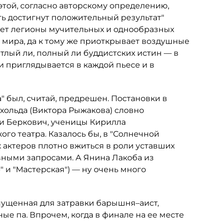
этой, согласно авторскому определению,
ть достигнут положительный результат"
ует легионы мучительных и однообразных
 мира, да к тому же приоткрывает воздушные
етлый ли, полный ли буддистских истин — в
и приглядывается в каждой пьесе и в
" был, считай, предрешен. Постановки в
хольда (Виктора Рыжакова) словно
и Беркович, ученицы Кирилла
го театра. Казалось бы, в "Солнечной
х актеров плотно вжиться в роли уставших
овными запросами. А Янина Лакоба из
 и "Мастерская") — ну очень много
ыпущенная для затравки барышня–аист,
 па. Впрочем, когда в финале на ее месте