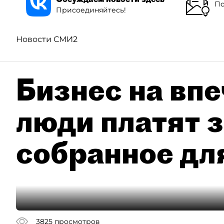
По
Присоединяйтесь!
Новости СМИ2
Бизнес на впе
люди платят з
собранное дл
3825
просмотров