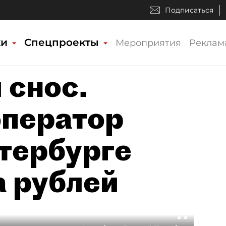
Подписаться
ки
Спецпроекты
Мероприятия
Реклам
 снос.
оператор
етербурге
 рублей