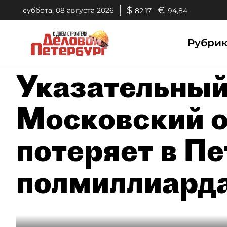
$
€
суббота, 08 августа 2026
82,17
94,84
Рубри
Указательный
Московский 
потеряет в П
полмиллиарда