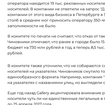
оператора находится 19 тыс. рекламных носителей
носителей. В компании не ответили на запрос "
компании от этого вида бизнеса в Петербурге в 
столб в среднем мог приносить оператору 350-40
заполняемости не было.
В комитете по печати не считают, что отказ от т
Чиновники отмечают, что ранее в городе было 15
бюджет на 730 млн рублей в год, а теперь 8,5 тыс
рублей.
В комитете также уточнили, что не собираются 
носителей на указателях. Чиновников смутило то
единообразного формата. Например, компания 
на указателях с названиями улиц, но выглядели 
Еще год назад Gallery акцентировала внимание 
носители чуть ли ни единственные легальные в 
до 25 апреля 2017 года.