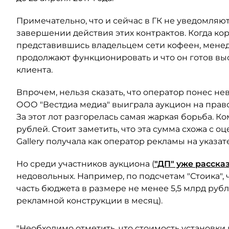
Примечательно, что и сейчас в ГК не уведомля
завершении действия этих контрактов. Когда ко
представившись владельцем сети кофеен, мене
продолжают функционировать и что он готов вы
клиента.
Впрочем, нельзя сказать, что оператор понес нев
ООО "Вестдиа медиа" выиграла аукцион на право
За этот лот разгорелась самая жаркая борьба. К
рублей. Стоит заметить, что эта сумма схожа с о
Gallery получала как оператор рекламы на указат
Но среди участников аукциона (
"ДП" уже расска
недовольных. Например, по подсчетам "Стоика"
часть бюджета в размере не менее 5,5 млрд рубле
рекламной конструкции в месяц).
"Необходимо отметить, что стоимость установки