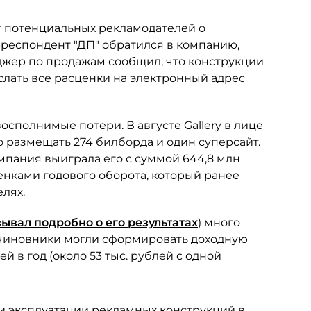
ют потенциальных рекламодателей о
рреспондент "ДП" обратился в компанию,
джер по продажам сообщил, что конструкции
слать все расценки на электронный адрес
осполнимые потери. В августе Gallery в лице
 размещать 274 билборда и один суперсайт.
омпания выиграла его с суммой 644,8 млн
ценками годового оборота, который ранее
елях.
зывал подробно о его результатах
) много
, чиновники могли сформировать доходную
й в год (около 53 тыс. рублей с одной
 и эксплуатации рекламных конструкций в