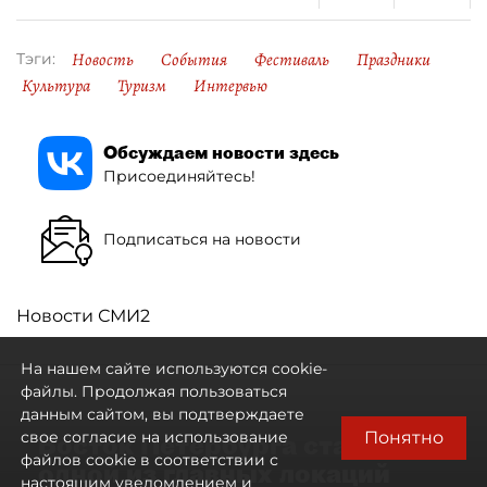
Новость
События
Фестиваль
Праздники
Тэги:
Культура
Туризм
Интервью
Обсуждаем новости здесь
Присоединяйтесь!
Подписаться на новости
Новости СМИ2
На нашем сайте используются cookie-
файлы. Продолжая пользоваться
данным сайтом, вы подтверждаете
Понятно
свое согласие на использование
Восток Петербурга стал
файлов cookie в соответствии с
одной из главных локаций
настоящим уведомлением и