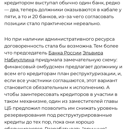
кредитором выступал обычно один банк, редко
— два, теперь должники оказываются в кабале у
пяти, а то и 20 банков, из–за чего согласовать
позиции стало практически нереально.
Но при наличии административного ресурса
договоренность стала бы возможна. Тем более
что председатель
Банка России
Эльвира
Набиуллина
придумала замечательную схему:
финансовый омбудсмен предлагает должнику и
всем его кредиторам план реструктуризации, и,
если все участники соглашаются, этот вариант
становится обязательным к исполнению. А
чтобы заинтересовать кредиторов в участии в
таком механизме, один из заместителей главы
ЦБ предложил позволить им снижать уровень
резервирования под реструктурированные
кредиты до тех пор, пока они хорошо
обслуживаются. Разрабатывать "вручную"