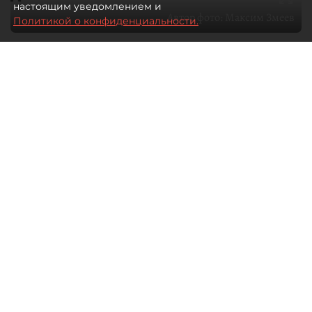
настоящим уведомлением и
Автор фото:
Максим Змеев
Политикой о конфиденциальности.
04 августа 2026
15:51
4278
Читайте нас в мессенджере Max
dp.ru
Все материалы автора
Летний календарь событий
обогатился во многих регионах.
Сегмент сегодня привлекателен как
для культурных институтов, так и для
бизнеса из "непрофильных" сфер.
Каким должен быть современный
фестиваль, чтобы оставаться
востребованным в условиях высокой
конкуренции, а также почему зритель
стал требовательнее и как