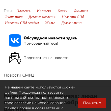
Новость
Ипотека
Банки
Финансы
Тэги:
Экономика
Деловые новости
Новости СПб
Новости СПб сегодня
Жилье
Девелопмент
Обсуждаем новости здесь
Присоединяйтесь!
Подписаться на новости
Новости СМИ2
На нашем сайте используются cookie-
файлы. Продолжая пользоваться
Бизнес на впечатлениях: люди
данным сайтом, вы подтверждаете
платят за событие, собранное
Понятно
свое согласие на использование
для них
файлов cookie в соответствии с