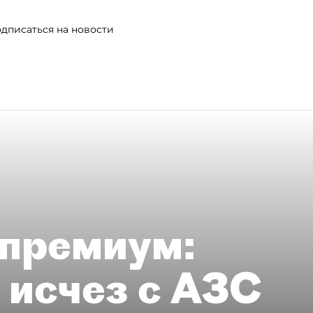
дписаться на новости
премиум:
 исчез с АЗС