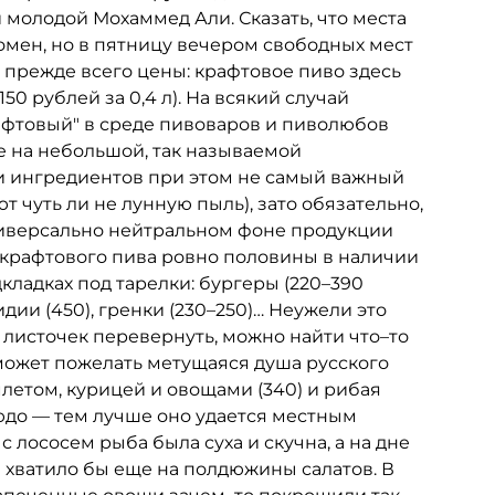
молодой Мохаммед Али. Сказать, что места
ромен, но в пятницу вечером свободных мест
м прежде всего цены: крафтовое пиво здесь
50 рублей за 0,4 л). На всякий случай
рафтовый" в среде пивоваров и пиволюбов
ое на небольшой, так называемой
и ингредиентов при этом не самый важный
ют чуть ли не лунную пыль), зато обязательно,
ниверсально нейтральном фоне продукции
 крафтового пива ровно половины в наличии
кладках под тарелки: бургеры (220–390
мидии (450), гренки (230–250)… Неужели это
и листочек перевернуть, можно найти что–то
 может пожелать метущаяся душа русского
 омлетом, курицей и овощами (340) и рибая
людо — тем лучше оно удается местным
с лососем рыба была суха и скучна, а на дне
 хватило бы еще на полдюжины салатов. В