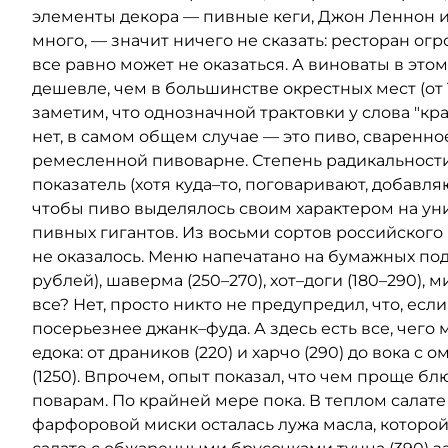
элементы декора — пивные кеги, Джон Леннон и 
много, — значит ничего не сказать: ресторан ог
все равно может не оказаться. А виноваты в это
дешевле, чем в большинстве окрестных мест (от 1
заметим, что однозначной трактовки у слова "к
нет, в самом общем случае — это пиво, сваренн
ремесленной пивоварне. Степень радикальност
показатель (хотя куда–то, поговаривают, добавля
чтобы пиво выделялось своим характером на у
пивных гигантов. Из восьми сортов российского
не оказалось. Меню напечатано на бумажных под
рублей), шаверма (250–270), хот–доги (180–290), 
все? Нет, просто никто не предупредил, что, есл
посерьезнее джанк–фуда. А здесь есть все, чего
едока: от драников (220) и харчо (290) до вока с
(1250). Впрочем, опыт показал, что чем проще б
поварам. По крайней мере пока. В теплом салате 
фарфоровой миски осталась лужа масла, которой