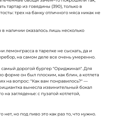
запеченные овощи зачем–то покрошили так,
ь тартар из говядины (390), только в
осты: трех на банку отличного мяса никак не
 в наличии оказалось лишь несколько
ни лемонграсса в тарелке не сыскать, да и
еребор, на самом деле все очень умеренно.
самый дорогой бургер "Ориджинал". Для
о форме он был плоским, как блин, а котлета
аях на вопрос: "Как вам понравилось?" —
 официантка вынесла извинительный бокал
 на загляденье: с пузатой котлетой,
о нет, но под пиво это как раз то, что нужно.