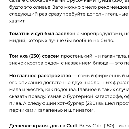
салате с обжаренными брусочками тунца (390) 
будто это оливье. Зато можно смело рекомендоват
следующий раз сразу требуйте дополнительные т
хватит.
Томатный суп был заявлен
с морепродуктами, но
мидий, которых лучше бы вообще не было.
Том кха (230) совсем
простенький: ни галангала, 
значок костра рядом с названием блюда — это п
Но главное расстройство —
самый фирменный и 
его описания достаточно двух шаблонных фраз: п
мала и жестка, как подошва. Главное в таких случ
сказать правду. Узнав о бургерной катастрофе,
пива. А следующий хот–бургер (290) вышел просто
перчиками халапеньо и шпинатом.
Дешевле кранч–дога в Craft
Brew Cafe (180) ничег