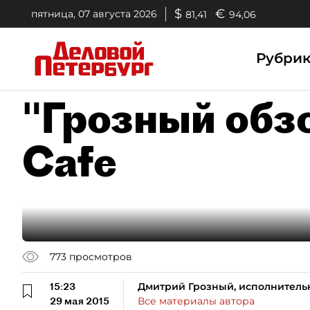
$
€
пятница, 07 августа 2026
81,41
94,06
Рубри
"Грозный обзо
Cafe
773
просмотров
15:23
Дмитрий Грозный, исполнитель
29 мая 2015
Все материалы автора