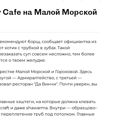
ew Cafe на Малой Морской
рекомендуют борщ, сообщает официантка из
т котик с трубкой в зубах. Такой
резаказать суп совсем несложно, тем более
тся о твоем желудке.
естке Малой Морской и Гороховой. Здесь
другой — Адмиралтейство, с третьей —
вовал ресторан "Да Винчи". Почти уверен, вы
авные хэштеги, на которые должна клевать
, craft и даже shawarmа. Внутри — образцово–
 переплетение труб под потолком. Главные