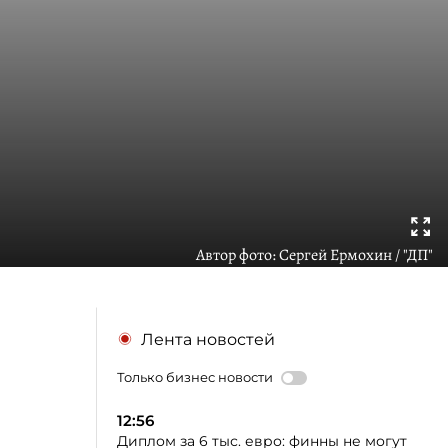
Автор фото:
Сергей Ермохин / "ДП"
Лента новостей
Только бизнес новости
12:56
Диплом за 6 тыс. евро: финны не могут