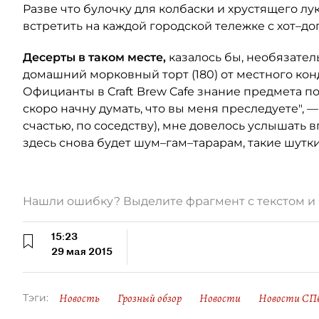
Разве что булочку для колбаски и хрустящего 
встретить на каждой городской тележке с хот–до
Десерты в таком месте,
казалось бы, необязател
домашний морковный торт (180) от местного кон
Официанты в Craft Brew Cafe знание предмета п
скоро начну думать, что вы меня преследуете", —
счастью, по соседству), мне довелось услышать 
здесь снова будет шум–гам–тарарам, такие шутки
Нашли ошибку? Выделите фрагмент с текстом 
15:23
29 мая 2015
Новость
Грозный обзор
Новости
Новости СП
Тэги: